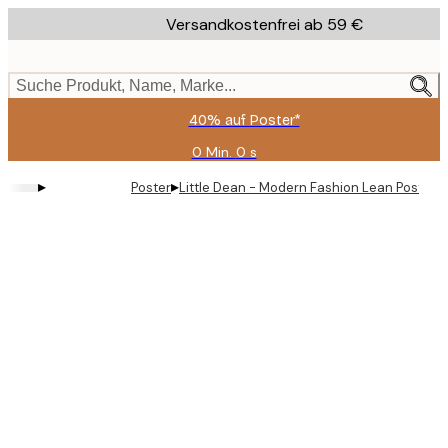
Skip
Versandkostenfrei ab 59 €
to
main
content.
Suche Produkt, Name, Marke...
40% auf Poster*
0 Min.
0 s
Gültig
bis:
▸
▸
Poster
Little Dean - Modern Fashion Lean Poster
2026-
08-
09