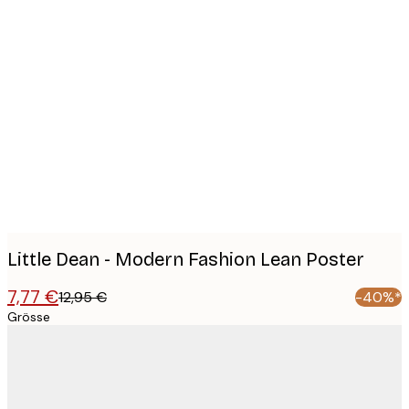
Product
images
Little Dean - Modern Fashion Lean Poster
7,77 €
12,95 €
-40%*
Grösse