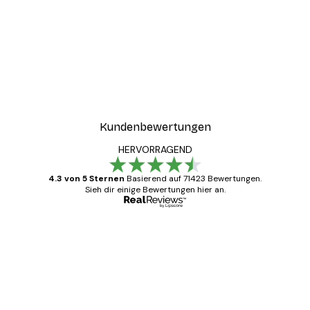
Kundenbewertungen
HERVORRAGEND
4.3 von 5 Sternen
Basierend auf 71423 Bewertungen.
Sieh dir einige Bewertungen hier an.
Verifizierter Käufer
Kundenbewertungen
Alles wie immer zügig, schnell, sicher
verpackt und ein stressfreier Einkauf
gewesen.