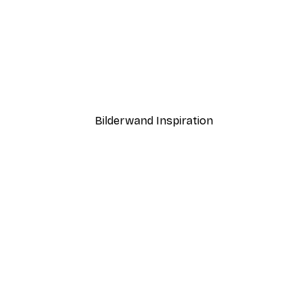
-40%*
Boat in the lake Poster
Ab 7,77 €
12,95 €
Bilderwand Inspiration