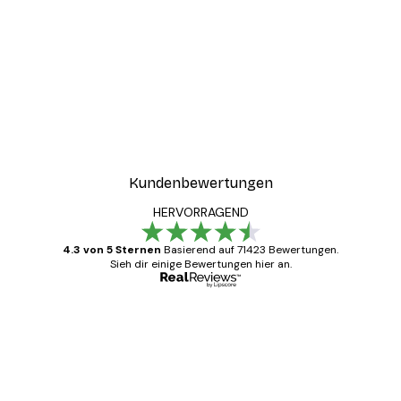
Kundenbewertungen
HERVORRAGEND
4.3 von 5 Sternen
Basierend auf 71423 Bewertungen.
Sieh dir einige Bewertungen hier an.
Verifizierter Käufer
Kundenbewertungen
Alles wie immer zügig, schnell, sicher
verpackt und ein stressfreier Einkauf
gewesen.