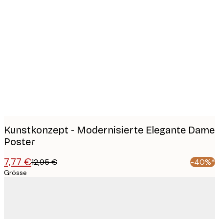
Product
images
Kunstkonzept - Modernisierte Elegante Dame
Poster
7,77 €
12,95 €
-40%*
Grösse