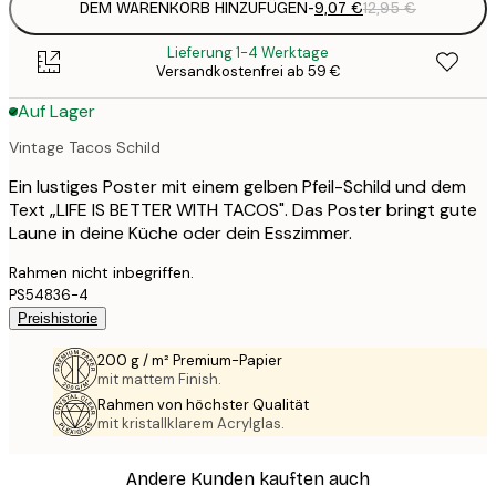
DEM WARENKORB HINZUFÜGEN
-
9,07 €
12,95 €
Lieferung 1-4 Werktage
Versandkostenfrei ab 59 €
Auf Lager
Vintage Tacos Schild
Ein lustiges Poster mit einem gelben Pfeil-Schild und dem
Text „LIFE IS BETTER WITH TACOS". Das Poster bringt gute
Laune in deine Küche oder dein Esszimmer.
Rahmen nicht inbegriffen.
PS54836-4
Preishistorie
200 g / m² Premium-Papier
mit mattem Finish.
Rahmen von höchster Qualität
mit kristallklarem Acrylglas.
Andere Kunden kauften auch