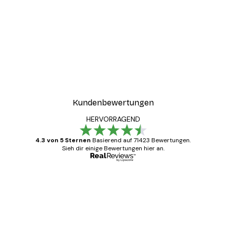
-30%*
ster
Haus am See Poster
Ab 9,07 €
12,95 €
Kundenbewertungen
HERVORRAGEND
4.3 von 5 Sternen
Basierend auf 71423 Bewertungen.
Sieh dir einige Bewertungen hier an.
Verifizierter Käufer
Kundenbewertungen
Alles wie immer zügig, schnell, sicher
verpackt und ein stressfreier Einkauf
gewesen.