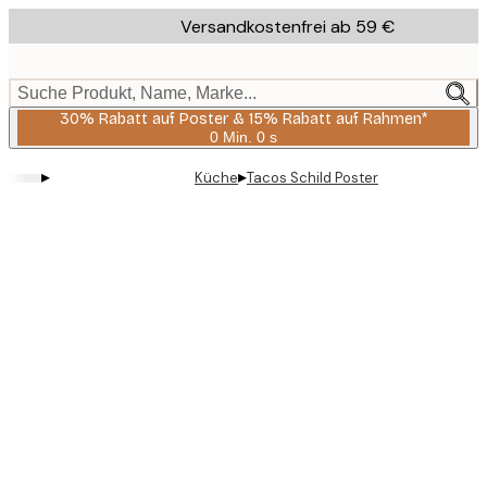
Skip
Versandkostenfrei ab 59 €
to
main
content.
Suche Produkt, Name, Marke...
30% Rabatt auf Poster & 15% Rabatt auf Rahmen*
0 Min.
0 s
Gültig
bis:
▸
▸
Küche
Tacos Schild Poster
2026-
08-
06