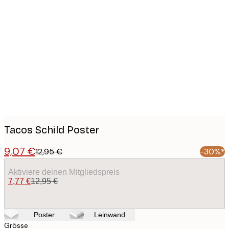
Product
images
Tacos Schild Poster
9,07 €
12,95 €
-30%*
Aktiviere deinen Mitgliedspreis
7,77 €
12,95 €
Poster
Leinwand
Grösse