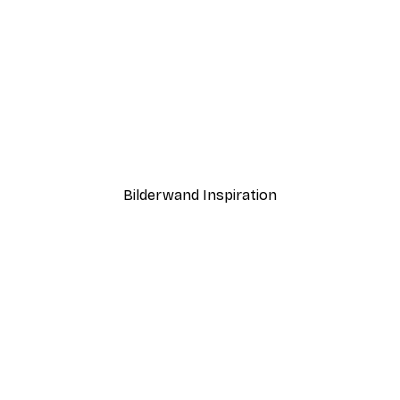
-40%*
gmatische grüne Frau Poster
Marianne Bassil - Mysti
Ab 7,77 €
12,95 €
Bilderwand Inspiration