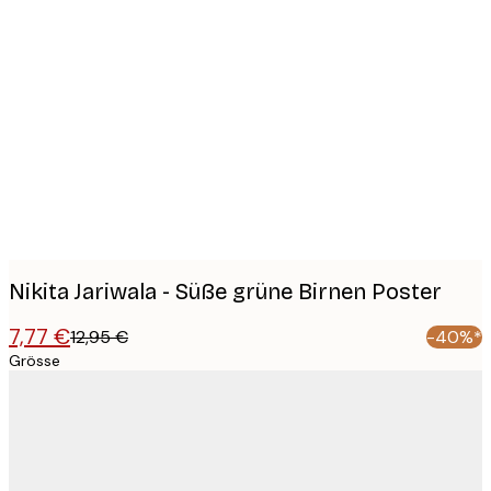
Product
images
Nikita Jariwala - Süße grüne Birnen Poster
7,77 €
12,95 €
-40%*
Grösse