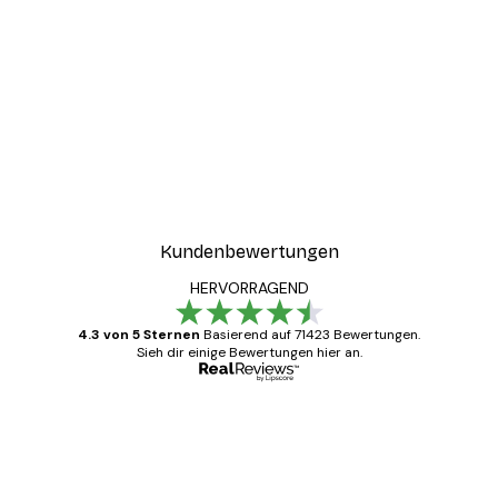
Kundenbewertungen
HERVORRAGEND
4.3 von 5 Sternen
Basierend auf 71423 Bewertungen.
Sieh dir einige Bewertungen hier an.
Verifizierter Käufer
Kundenbewertungen
Alles wie immer zügig, schnell, sicher
verpackt und ein stressfreier Einkauf