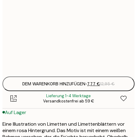
7
21x30 cm
1
12
30x40 cm
2
19
50x70 cm
3
Frame
options
DEM WARENKORB HINZUFÜGEN
-
7,77 €
12,95 €
Lieferung 1-4 Werktage
Versandkostenfrei ab 59 €
Auf Lager
Eine Illustration von Limetten und Limettenblättern vor
einem rosa Hintergrund. Das Motiv ist mit einem weißen
Rahmen versehen, der die Früchte hervorhebt. Oberhalb