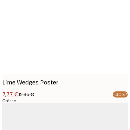
Product
images
Lime Wedges Poster
7,77 €
12,95 €
-40%*
Grösse