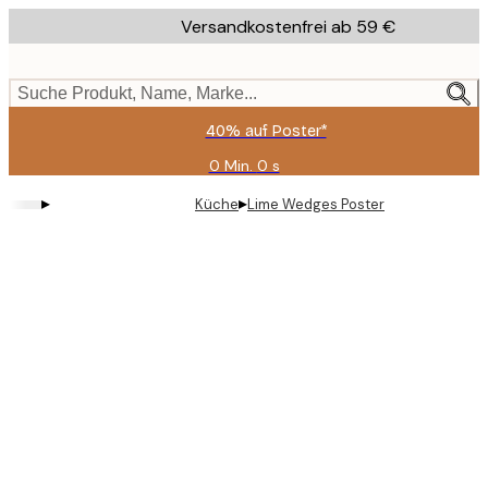
Skip
Versandkostenfrei ab 59 €
to
main
content.
Suche Produkt, Name, Marke...
40% auf Poster*
0 Min.
0 s
Gültig
bis:
▸
▸
Küche
Lime Wedges Poster
2026-
08-
09