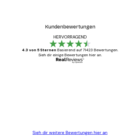
Kundenbewertungen
HERVORRAGEND
4.3 von 5 Sternen
Basierend auf 71423 Bewertungen.
Sieh dir einige Bewertungen hier an.
Verifizierter Käufer
Kundenbewertungen
Alles wie immer zügig, schnell, sicher
verpackt und ein stressfreier Einkauf
gewesen.
5 Jun
Edit D
Sieh dir weitere Bewertungen hier an