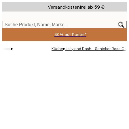
Skip
Versandkostenfrei ab 59 €
to
main
content.
Suche Produkt, Name, Marke...
40% auf Poster*
▸
▸
Küche
Jolly and Dash - Schicker Rosa Cock