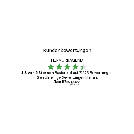
Kundenbewertungen
HERVORRAGEND
4.3 von 5 Sternen
Basierend auf 71423 Bewertungen.
Sieh dir einige Bewertungen hier an.
Verifizierter Käufer
Kundenbewertungen
Alles wie immer zügig, schnell, sicher
verpackt und ein stressfreier Einkauf
gewesen.
5 Jun