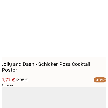
Product
images
Jolly and Dash - Schicker Rosa Cocktail
Poster
7,77 €
12,95 €
-40%*
Grösse