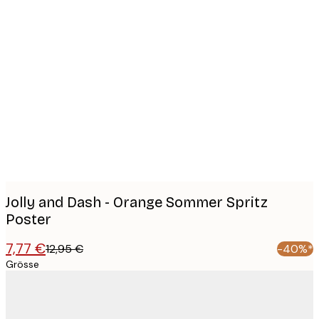
Product
images
Jolly and Dash - Orange Sommer Spritz
Poster
7,77 €
12,95 €
-40%*
Grösse