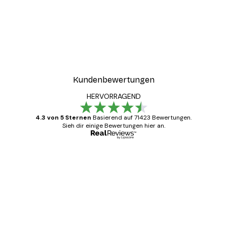
Kundenbewertungen
HERVORRAGEND
4.3 von 5 Sternen
Basierend auf 71423 Bewertungen.
Sieh dir einige Bewertungen hier an.
Verifizierter Käufer
Kundenbewertungen
Alles wie immer zügig, schnell, sicher
verpackt und ein stressfreier Einkauf
gewesen.
5 Jun
Edit D