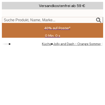
Skip
Versandkostenfrei ab 59 €
to
main
content.
Suche Produkt, Name, Marke...
40% auf Poster*
0 Min.
0 s
Gültig
bis:
▸
▸
Küche
Jolly and Dash - Orange Sommer Sp
2026-
08-
09