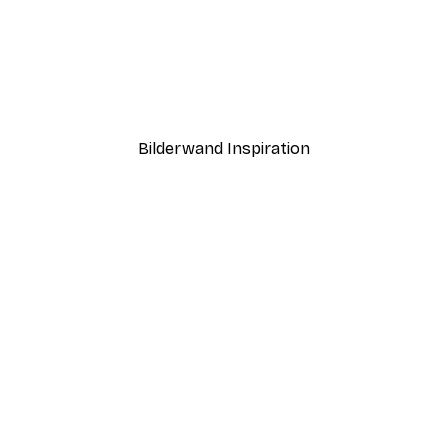
-40%*
Andreas Magnusson - Waschbär im Schaumbad Poster
Rosa Münztelefon Poster
Ab 12,87 €
21,45 €
Bilderwand Inspiration