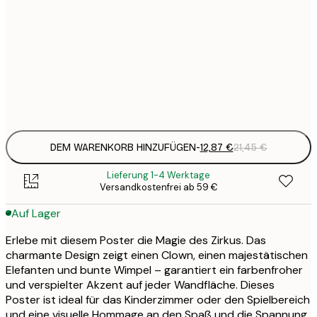
12
30x40 cm
2
19
50x70 cm
3
Frame
options
DEM WARENKORB HINZUFÜGEN
-
12,87 €
21,45 €
Lieferung 1-4 Werktage
Versandkostenfrei ab 59 €
Auf Lager
Erlebe mit diesem Poster die Magie des Zirkus. Das
charmante Design zeigt einen Clown, einen majestätischen
Elefanten und bunte Wimpel – garantiert ein farbenfroher
und verspielter Akzent auf jeder Wandfläche. Dieses
Poster ist ideal für das Kinderzimmer oder den Spielbereich
und eine visuelle Hommage an den Spaß und die Spannung