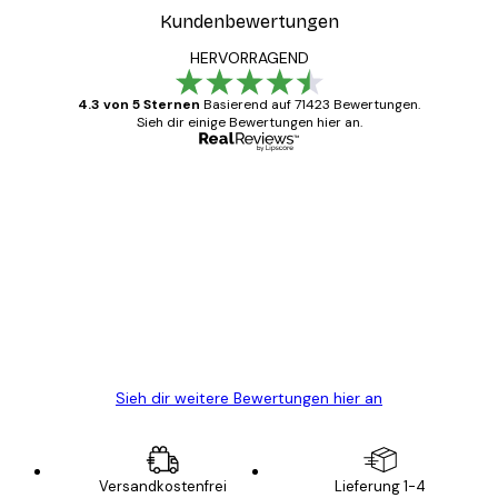
Kundenbewertungen
HERVORRAGEND
4.3 von 5 Sternen
Basierend auf 71423 Bewertungen.
Sieh dir einige Bewertungen hier an.
Verifizierter Käufer
Kundenbewertungen
Alles wie immer zügig, schnell, sicher
verpackt und ein stressfreier Einkauf
gewesen.
5 Jun
Edit D
Sieh dir weitere Bewertungen hier an
Versandkostenfrei
Lieferung 1-4