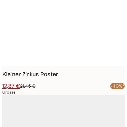
Product
images
Kleiner Zirkus Poster
12,87 €
21,45 €
-40%*
Grösse