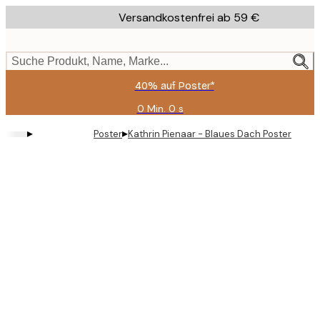
Skip
Versandkostenfrei ab 59 €
to
main
content.
Suche Produkt, Name, Marke...
40% auf Poster*
0 Min.
0 s
Gültig
bis:
▸
▸
Poster
Kathrin Pienaar - Blaues Dach Poster
2026-
08-
09