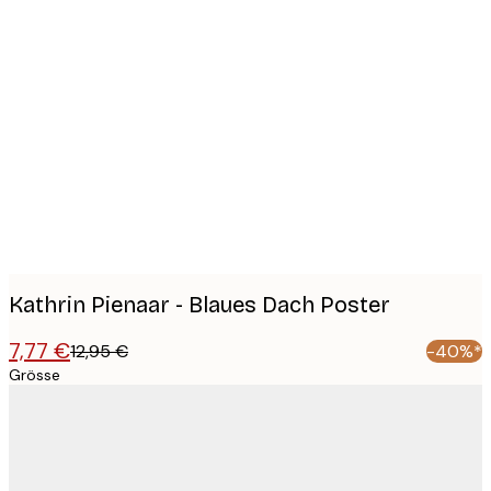
Product
images
Kathrin Pienaar - Blaues Dach Poster
7,77 €
12,95 €
-40%*
Grösse