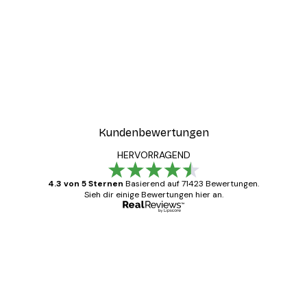
-40%*
ter
Boat in the lake Poster
Ab 7,77 €
12,95 €
Kundenbewertungen
HERVORRAGEND
4.3 von 5 Sternen
Basierend auf 71423 Bewertungen.
Sieh dir einige Bewertungen hier an.
Verifizierter Käufer
Kundenbewertungen
Alles wie immer zügig, schnell, sicher
verpackt und ein stressfreier Einkauf
gewesen.