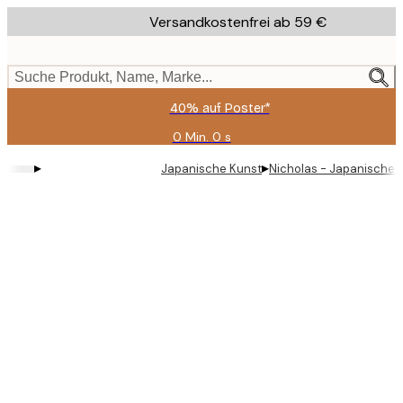
Skip
Versandkostenfrei ab 59 €
to
main
content.
Suche Produkt, Name, Marke...
40% auf Poster*
0 Min.
0 s
Gültig
bis:
▸
▸
Japanische Kunst
Nicholas - Japanische 
2026-
08-
09