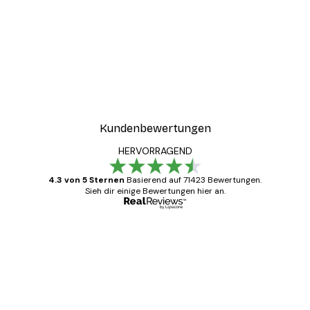
-40%*
Gin and Tonic Poster
Ab 7,77 €
12,95 €
Kundenbewertungen
HERVORRAGEND
4.3 von 5 Sternen
Basierend auf 71423 Bewertungen.
Sieh dir einige Bewertungen hier an.
Verifizierter Käufer
Kundenbewertungen
Alles wie immer zügig, schnell, sicher
verpackt und ein stressfreier Einkauf
gewesen.