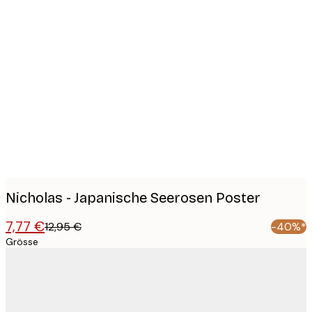
Product
images
Nicholas - Japanische Seerosen Poster
7,77 €
12,95 €
-40%*
Grösse