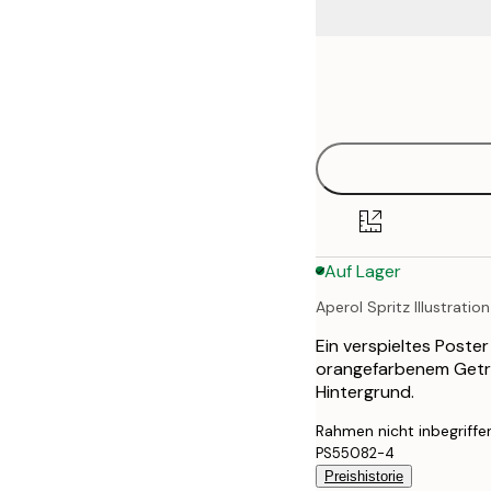
Frame
21x30 cm
options
30x40 cm
40x50 cm
50x70 cm
Auf Lager
70x100 cm
Aperol Spritz Illustration
100x150 cm
Ein verspieltes Poste
orangefarbenem Geträn
Hintergrund.
Rahmen nicht inbegriffe
PS55082-4
Preishistorie