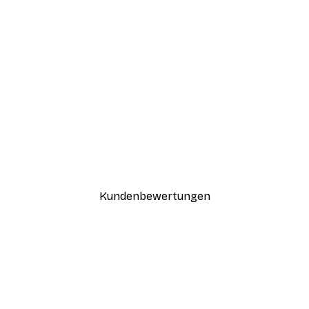
-70%
Outlet
Golden Gate Poster
Ab 3,88 €
12,95 €
Kundenbewertungen
n
ügig, schnell, sicher verpackt und ein stressfreier Einkauf gewesen.