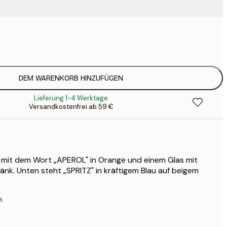
9
1
15
2
19
DEM WARENKORB HINZUFÜGEN
2
Lieferung 1-4 Werktage
23
Versandkostenfrei ab 59 €
3
30
4
75
r mit dem Wort „APEROL" in Orange und einem Glas mit
k. Unten steht „SPRITZ" in kräftigem Blau auf beigem
n.