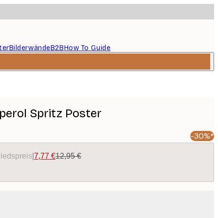
ter
Bilderwände
B2B
How To Guide
Aperol Spritz Poster
-30%*
liedspreis
|
7,77 €
12,95 €