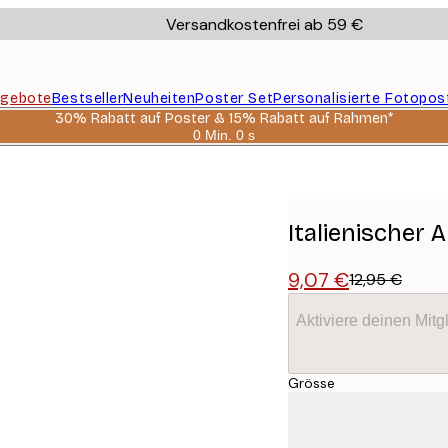
Versandkostenfrei ab 59 €
gebote
Bestseller
Neuheiten
Poster Set
Personalisierte Fotopos
30% Rabatt auf Poster & 15% Rabatt auf Rahmen*
0 Min.
0 s
Gültig
bis:
2026-
08-
06
Italienischer 
9,07 €
12,95 €
Aktiviere deinen Mitg
Grösse