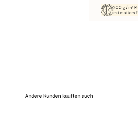
200 g / m² 
mit mattem F
Andere Kunden kauften auch