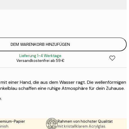
9
1
15
2
19
DEM WARENKORB HINZUFÜGEN
2
Lieferung 1-4 Werktage
19
Versandkostenfrei ab 59 €
2
23
3
r mit einer Hand, die aus dem Wasser ragt. Die wellenförmigen
30
4
unkelblau schaffen eine ruhige Atmosphäre für dein Zuhause.
75
n.
Premium-Papier
Rahmen von höchster Qualität
inish.
mit kristallklarem Acrylglas.