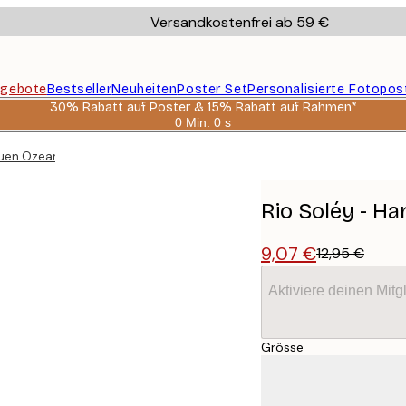
Versandkostenfrei ab 59 €
gebote
Bestseller
Neuheiten
Poster Set
Personalisierte Fotopos
30% Rabatt auf Poster & 15% Rabatt auf Rahmen*
0 Min.
0 s
Gültig
bis:
lauen Ozean Poster
2026-
08-
06
Rio Soléy - H
9,07 €
12,95 €
Aktiviere deinen Mitg
Grösse