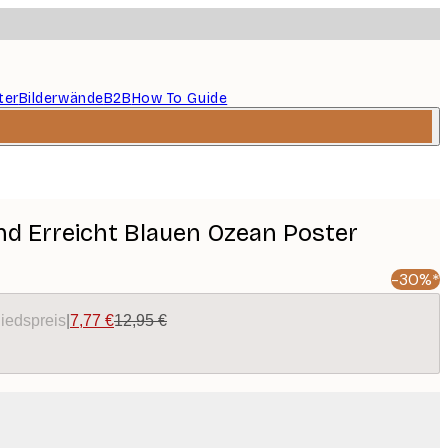
ter
Bilderwände
B2B
How To Guide
and Erreicht Blauen Ozean Poster
-30%*
liedspreis
|
7,77 €
12,95 €