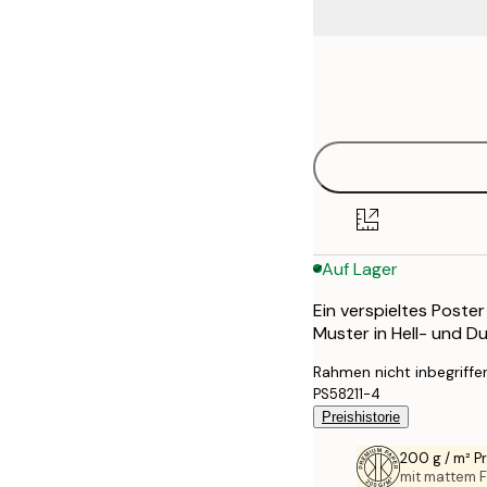
Frame
21x30 cm
options
30x40 cm
40x50 cm
50x50 cm
Auf Lager
50x70 cm
Ein verspieltes Poste
70x100 cm
Muster in Hell- und D
100x150 cm
Rahmen nicht inbegriffe
PS58211-4
Preishistorie
200 g / m² 
mit mattem F