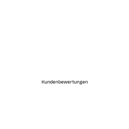
-30%*
Good Things Take Time Poste
Ab 9,07 €
12,95 €
Kundenbewertungen
n
ügig, schnell, sicher verpackt und ein stressfreier Einkauf gewesen.