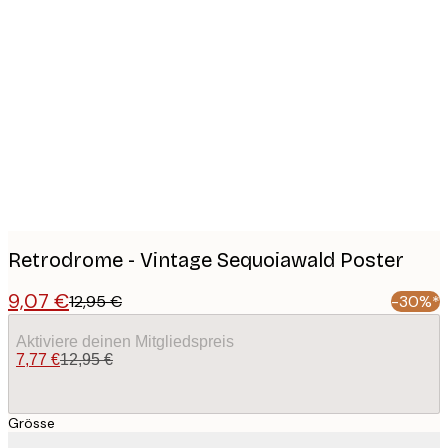
Product
images
Retrodrome - Vintage Sequoiawald Poster
9,07 €
12,95 €
-30%*
Aktiviere deinen Mitgliedspreis
7,77 €
12,95 €
Grösse