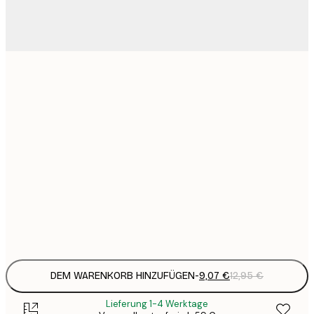
9
21x30 cm
1
15
30x40 cm
2
23
50x70 cm
3
30
70x100 cm
4
Frame
options
DEM WARENKORB HINZUFÜGEN
-
9,07 €
12,95 €
Lieferung 1-4 Werktage