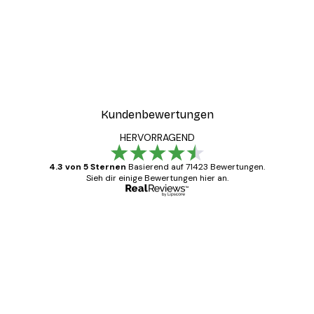
-30%*
ter
Boat in the lake Poster
Ab 9,07 €
12,95 €
Kundenbewertungen
HERVORRAGEND
4.3 von 5 Sternen
Basierend auf 71423 Bewertungen.
Sieh dir einige Bewertungen hier an.
Verifizierter Käufer
Kundenbewertungen
Alles wie immer zügig, schnell, sicher
verpackt und ein stressfreier Einkauf
gewesen.
5 Jun