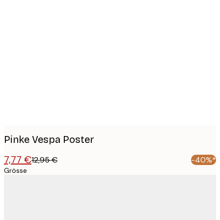
Product
images
Pinke Vespa Poster
7,77 €
12,95 €
-40%*
Grösse