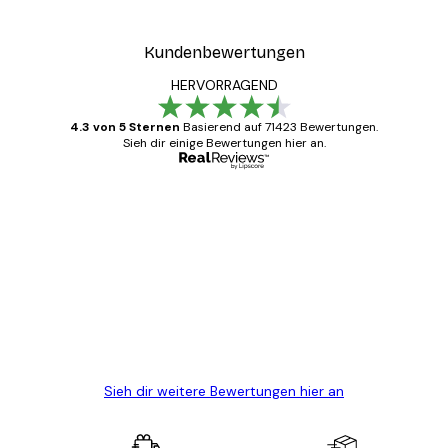
Kundenbewertungen
HERVORRAGEND
4.3 von 5 Sternen
Basierend auf 71423 Bewertungen.
Sieh dir einige Bewertungen hier an.
Verifizierter Käufer
Kundenbewertungen
Alles wie immer zügig, schnell, sicher
verpackt und ein stressfreier Einkauf
gewesen.
5 Jun
Edit D
Sieh dir weitere Bewertungen hier an