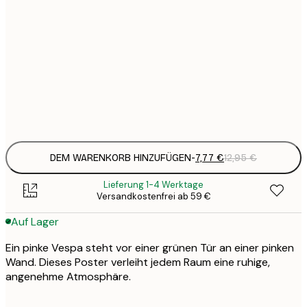
7
21x30 cm
1
12
30x40 cm
2
Frame
options
DEM WARENKORB HINZUFÜGEN
-
7,77 €
12,95 €
Lieferung 1-4 Werktage
Versandkostenfrei ab 59 €
Auf Lager
Ein pinke Vespa steht vor einer grünen Tür an einer pinken
Wand. Dieses Poster verleiht jedem Raum eine ruhige,
angenehme Atmosphäre.