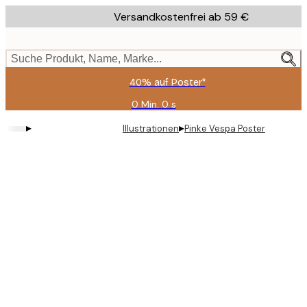
Skip
Versandkostenfrei ab 59 €
to
main
content.
Suche Produkt, Name, Marke...
40% auf Poster*
0 Min.
0 s
Gültig
bis:
▸
▸
Illustrationen
Pinke Vespa Poster
2026-
08-
09