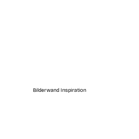
-40%*
Strand Gras Poster
Ab 7,77 €
12,95 €
Bilderwand Inspiration