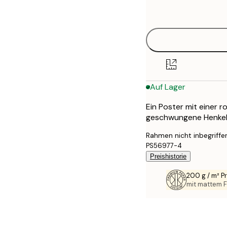
options
30x40 cm
40x50 cm
50x70 cm
Auf Lager
70x100 cm
Ein Poster mit einer r
100x150 cm
geschwungene Henkel u
Rahmen nicht inbegriffe
PS56977-4
Preishistorie
200 g / m² 
mit mattem F