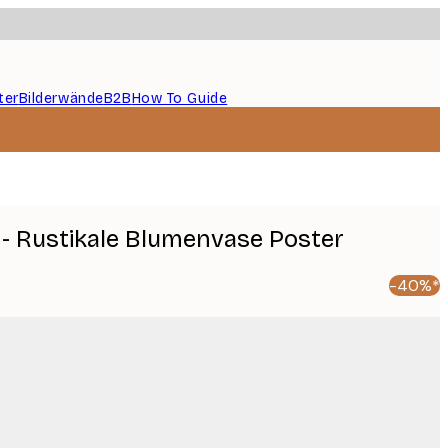
ter
Bilderwände
B2B
How To Guide
a - Rustikale Blumenvase Poster
-40%*