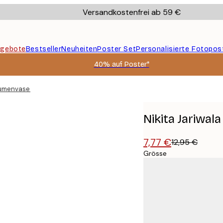
Versandkostenfrei ab 59 €
gebote
Bestseller
Neuheiten
Poster Set
Personalisierte Fotopos
40% auf Poster*
Blumenvase Poster
Nikita Jariwal
7,77 €
12,95 €
Grösse