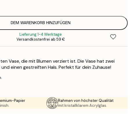
1
12
2
16
DEM WARENKORB HINZUFÜGEN
2
Lieferung 1-4 Werktage
19
Versandkostenfrei ab 59 €
3
26
4
oten Vase, die mit Blumen verziert ist. Die Vase hat zwei
64
nd einen gestreiften Hals. Perfekt für dein Zuhause!
n.
Premium-Papier
Rahmen von höchster Qualität
inish.
mit kristallklarem Acrylglas.