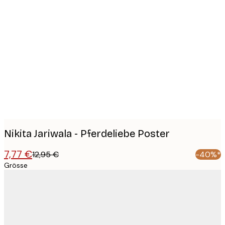
Product
images
Nikita Jariwala - Pferdeliebe Poster
7,77 €
12,95 €
-40%*
Grösse