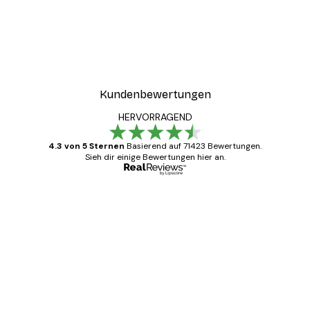
Kundenbewertungen
HERVORRAGEND
4.3 von 5 Sternen
Basierend auf 71423 Bewertungen.
Sieh dir einige Bewertungen hier an.
Verifizierter Käufer
Kundenbewertungen
Alles wie immer zügig, schnell, sicher
verpackt und ein stressfreier Einkauf
gewesen.
5 Jun
Edit D