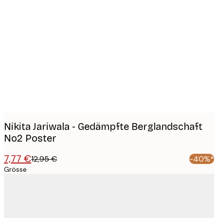
Product
images
Nikita Jariwala - Gedämpfte Berglandschaft
No2 Poster
7,77 €
12,95 €
-40%*
Grösse