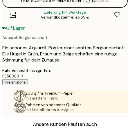
DEM WARENKORB HINZUFÜGEN
-
7,77 €
12,95 €
Lieferung 1-4 Werktage
Versandkostenfrei ab 59 €
Auf Lager
Aquarell Berglandschaft
Ein schönes Aquarell-Poster einer sanften Berglandschaft.
Die Hügel in Grün, Braun und Beige schaffen eine ruhige
Stimmung für dein Zuhause.
Rahmen nicht inbegriffen.
PS56989-4
Preishistorie
200 g / m² Premium-Papier
mit mattem Finish.
Rahmen von höchster Qualität
mit kristallklarem Acrylglas.
Andere Kunden kauften auch