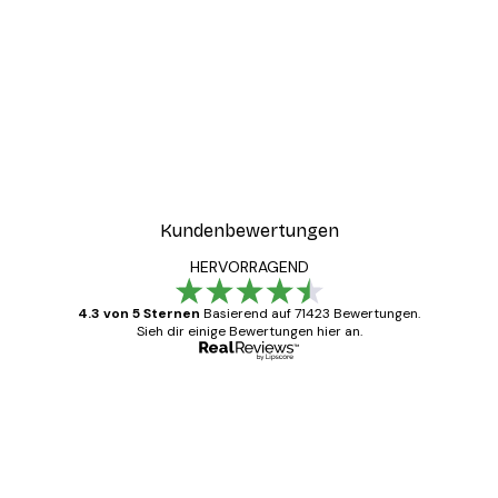
Kundenbewertungen
HERVORRAGEND
4.3 von 5 Sternen
Basierend auf 71423 Bewertungen.
Sieh dir einige Bewertungen hier an.
Verifizierter Käufer
Kundenbewertungen
Alles wie immer zügig, schnell, sicher
verpackt und ein stressfreier Einkauf
gewesen.