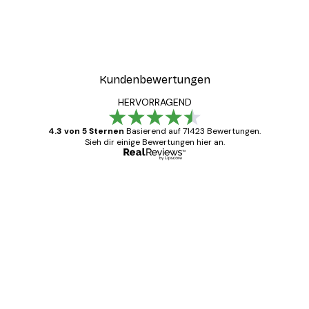
Kundenbewertungen
HERVORRAGEND
4.3 von 5 Sternen
Basierend auf 71423 Bewertungen.
Sieh dir einige Bewertungen hier an.
Verifizierter Käufer
Kundenbewertungen
Alles wie immer zügig, schnell, sicher
verpackt und ein stressfreier Einkauf
gewesen.
5 Jun
Edit D