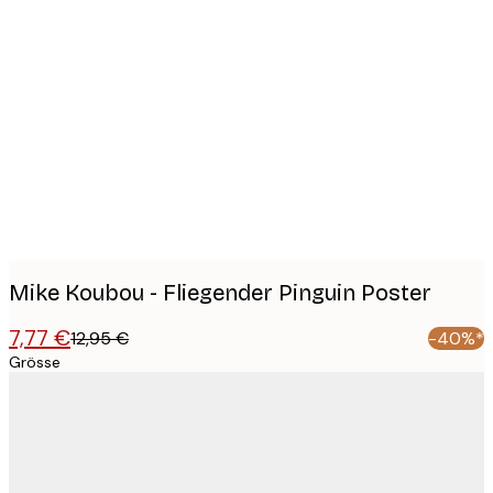
Product
images
Mike Koubou - Fliegender Pinguin Poster
7,77 €
12,95 €
-40%*
Grösse