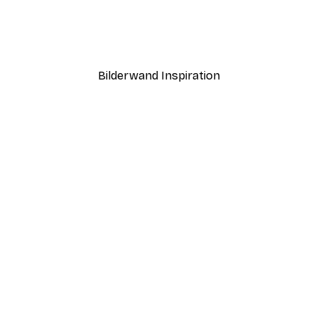
Sommermorgen Poster
Ab 7,77 €
12,95 €
Bilderwand Inspiration