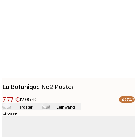
Product
images
La Botanique No2 Poster
7,77 €
12,95 €
-40%*
Poster
Leinwand
Grösse