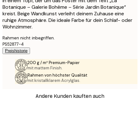
in einem Topf, der um das Poster mit dem Text „La
Botanique – Galerie Bohème – Série Jardin Botanique“
kreist. Beige Wandkunst verleiht deinem Zuhause eine
ruhige Atmosphäre. Die ideale Farbe für dein Schlaf- oder
Wohnzimmer.
Rahmen nicht inbegriffen.
PS52877-4
Preishistorie
200 g / m² Premium-Papier
mit mattem Finish.
Rahmen von höchster Qualität
mit kristallklarem Acrylglas.
Andere Kunden kauften auch