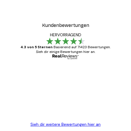
Kundenbewertungen
HERVORRAGEND
4.3 von 5 Sternen
Basierend auf 71423 Bewertungen.
Sieh dir einige Bewertungen hier an.
Verifizierter Käufer
Kundenbewertungen
Alles wie immer zügig, schnell, sicher
verpackt und ein stressfreier Einkauf
gewesen.
5 Jun
Edit D
Sieh dir weitere Bewertungen hier an