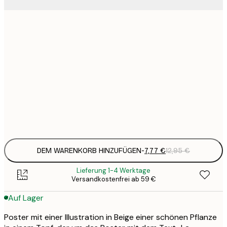
7
21x30 cm
1
12
30x40 cm
2
19
50x70 cm
3
Frame
options
DEM WARENKORB HINZUFÜGEN
-
7,77 €
12,95 €
Lieferung 1-4 Werktage
Versandkostenfrei ab 59 €
Auf Lager
Poster mit einer Illustration in Beige einer schönen Pflanze