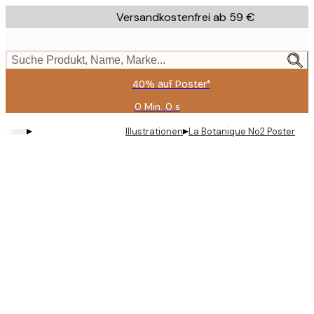
Skip
Versandkostenfrei ab 59 €
to
main
content.
Suche Produkt, Name, Marke...
40% auf Poster*
0 Min.
0 s
Gültig
bis:
▸
▸
Illustrationen
La Botanique No2 Poster
2026-
08-
09