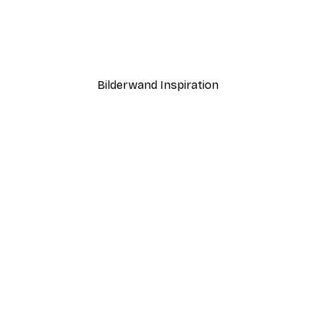
-40%*
Sonnenlicht Schilf Poster
Ab 7,77 €
12,95 €
Bilderwand Inspiration