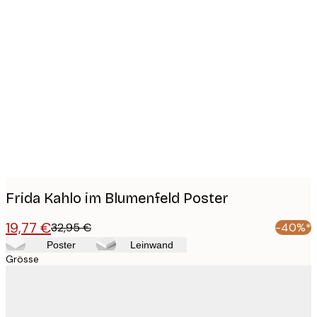
Product
images
Frida Kahlo im Blumenfeld Poster
19,77 €
32,95 €
-40%*
Poster
Leinwand
Grösse