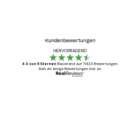
Kundenbewertungen
HERVORRAGEND
4.3 von 5 Sternen
Basierend auf 71423 Bewertungen.
Sieh dir einige Bewertungen hier an.
Verifizierter Käufer
Kundenbewertungen
Alles wie immer zügig, schnell, sicher
verpackt und ein stressfreier Einkauf
gewesen.
5 Jun
Edit D