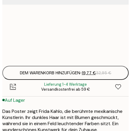
19
50x70 cm
3
26
70x100 cm
4
Frame
options
DEM WARENKORB HINZUFÜGEN
-
19,77 €
32,95 €
Lieferung 1-4 Werktage
Versandkostenfrei ab 59 €
Auf Lager
Das Poster zeigt Frida Kahlo, die berühmte mexikanische
Künstlerin. Ihr dunkles Haar ist mit Blumen geschmückt,
während sie in einem Feld leuchtender Farben sitzt. Ein
wunderschönes Kunstwerk für dein Zuhause.