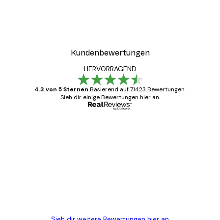
Kundenbewertungen
HERVORRAGEND
4.3 von 5 Sternen
Basierend auf 71423 Bewertungen.
Sieh dir einige Bewertungen hier an.
Verifizierter Käufer
Kundenbewertungen
Alles wie immer zügig, schnell, sicher
verpackt und ein stressfreier Einkauf
gewesen.
5 Jun
Edit D
Sieh dir weitere Bewertungen hier an