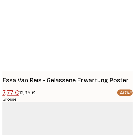
Product
images
Essa Van Reis - Gelassene Erwartung Poster
7,77 €
12,95 €
-40%*
Grösse