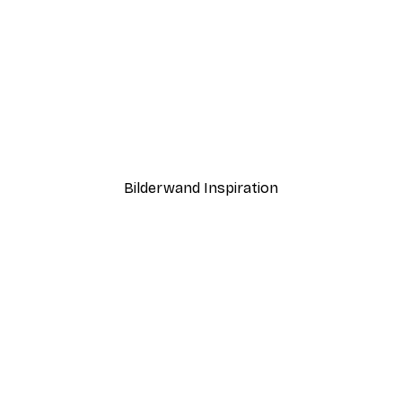
-30%*
 Poster
Strandmuscheln Poster
Ab 9,07 €
12,95 €
Bilderwand Inspiration