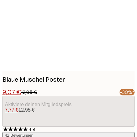
Product
images
Blaue Muschel Poster
9,07 €
12,95 €
-30%*
Aktiviere deinen Mitgliedspreis
7,77 €
12,95 €
4.9
42
Bewertungen