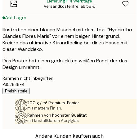
Lieferung 1-4 Werktage
Versandkostenfrei ab 59 €
Auf Lager
Illustration einer blauen Muschel mit dem Text "Hyacintho
Glandes Flores Maris" vor einem beigen Hintergrund.
Kreiere das ultimative Strandfeeling bei dir zu Hause mit
dieser Wanddeko.
Das Poster hat einen gedruckten weißen Rand, der das
Design umrahmt.
Rahmen nicht inbegriffen.
PS52636-4
Preishistorie
200 g / m² Premium-Papier
mit mattem Finish.
Rahmen von höchster Qualität
mit kristallklarem Acrylglas.
Andere Kunden kauften auch