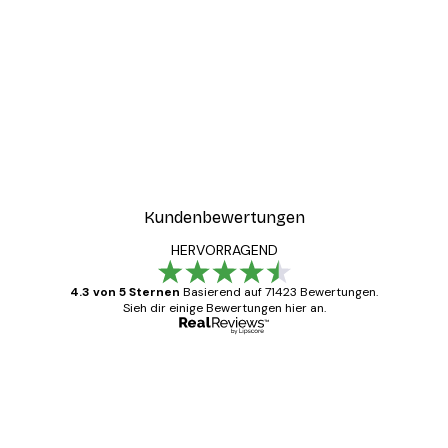
Kundenbewertungen
HERVORRAGEND
4.3 von 5 Sternen
Basierend auf 71423 Bewertungen.
Sieh dir einige Bewertungen hier an.
Verifizierter Käufer
Kundenbewertungen
Alles wie immer zügig, schnell, sicher
verpackt und ein stressfreier Einkauf