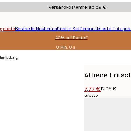
Versandkostenfrei ab 59 €
gebote
Bestseller
Neuheiten
Poster Set
Personalisierte Fotopos
40% auf Poster*
0 Min.
0 s
Gültig
bis:
 Einladung Poster
2026-
08-
09
Athene Fritsc
7,77 €
12,95 €
Grösse