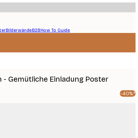
ter
Bilderwände
B2B
How To Guide
h - Gemütliche Einladung Poster
-40%*