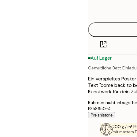
Frame
21x30 cm
options
30x40 cm
40x50 cm
50x70 cm
Auf Lager
70x100 cm
Gemütliche Bett Einlad
100x150 cm
Ein verspieltes Poster
Text "come back to b
Kunstwerk für dein Zu
Rahmen nicht inbegriffe
PS58650-4
Preishistorie
200 g / m² 
mit mattem F