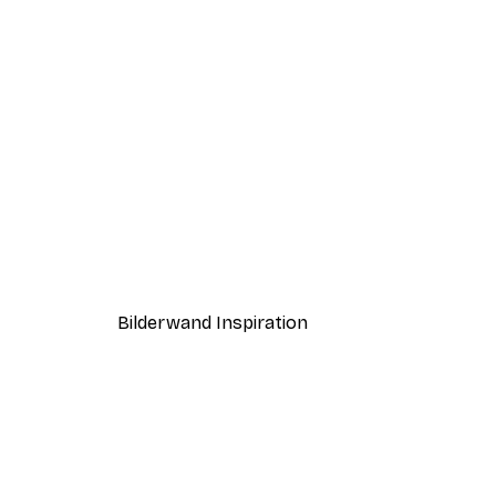
-40%*
Treechild - Liebende Schwäne
Ab 7,77 €
12,95 €
Bilderwand Inspiration