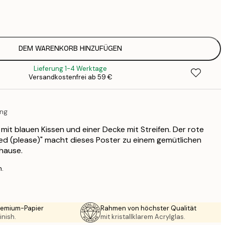
7
1
12
2
16
DEM WARENKORB HINZUFÜGEN
2
Lieferung 1-4 Werktage
19
Versandkostenfrei ab 59 €
3
26
4
ung
64
 mit blauen Kissen und einer Decke mit Streifen. Der rote
ed (please)" macht dieses Poster zu einem gemütlichen
hause.
n.
Premium-Papier
Rahmen von höchster Qualität
inish.
mit kristallklarem Acrylglas.