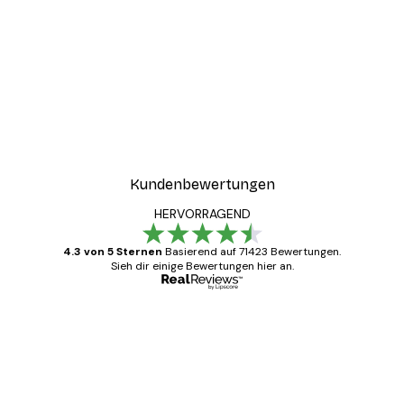
Kundenbewertungen
HERVORRAGEND
4.3 von 5 Sternen
Basierend auf 71423 Bewertungen.
Sieh dir einige Bewertungen hier an.
Verifizierter Käufer
Kundenbewertungen
Alles wie immer zügig, schnell, sicher
verpackt und ein stressfreier Einkauf
gewesen.