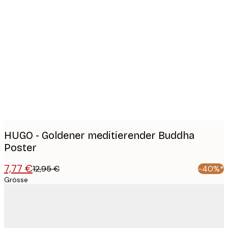
Product
images
HUGO - Goldener meditierender Buddha
Poster
7,77 €
12,95 €
-40%*
Grösse