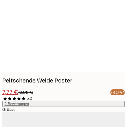
Product
images
Peitschende Weide Poster
7,77 €
12,95 €
-40%*
5.0
2
Bewertungen
Grösse