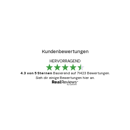
Kundenbewertungen
HERVORRAGEND
4.3 von 5 Sternen
Basierend auf 71423 Bewertungen.
Sieh dir einige Bewertungen hier an.
Verifizierter Käufer
Kundenbewertungen
Alles wie immer zügig, schnell, sicher
verpackt und ein stressfreier Einkauf
gewesen.