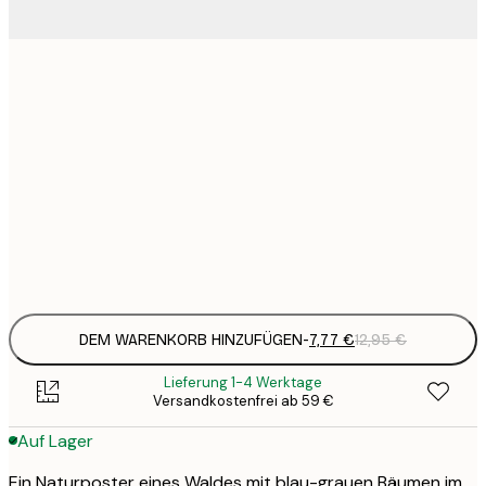
7
21x30 cm
1
12
30x40 cm
2
19
50x70 cm
3
Frame
options
DEM WARENKORB HINZUFÜGEN
-
7,77 €
12,95 €
Lieferung 1-4 Werktage
Versandkostenfrei ab 59 €
Auf Lager
Ein Naturposter eines Waldes mit blau-grauen Bäumen im