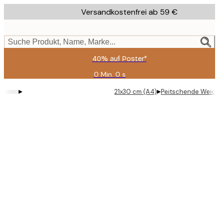
Skip
Versandkostenfrei ab 59 €
to
main
content.
Suche Produkt, Name, Marke...
40% auf Poster*
0 Min.
0 s
Gültig
bis:
▸
▸
21x30 cm (A4)
Peitschende Weide
2026-
08-
09