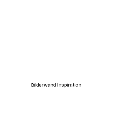
-40%*
Andreas Magnusson - Glamo
Ab 7,77 €
12,95 €
Bilderwand Inspiration