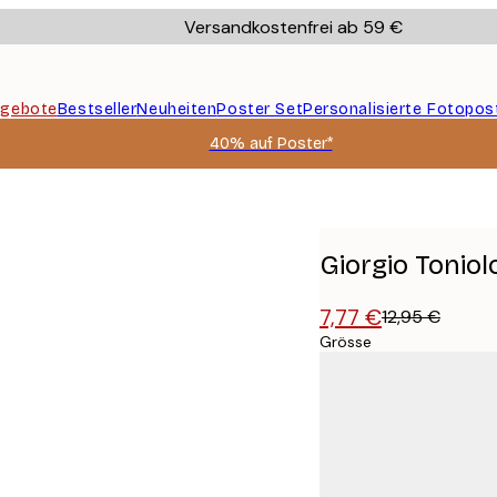
Versandkostenfrei ab 59 €
gebote
Bestseller
Neuheiten
Poster Set
Personalisierte Fotopos
40% auf Poster*
oster
Giorgio Tonio
7,77 €
12,95 €
Grösse