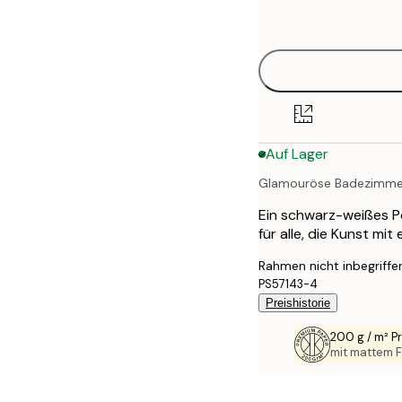
options
30x40 cm
40x50 cm
50x70 cm
Auf Lager
70x100 cm
Glamouröse Badezimme
100x150 cm
Ein schwarz-weißes Po
für alle, die Kunst mi
Rahmen nicht inbegriffe
PS57143-4
Preishistorie
200 g / m² 
mit mattem F