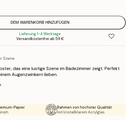
1
12
2
16
DEM WARENKORB HINZUFÜGEN
2
Lieferung 1-4 Werktage
19
Versandkostenfrei ab 59 €
3
26
4
r Szene
64
ster, das eine lustige Szene im Badezimmer zeigt. Perfekt
t einem Augenzwinkern lieben.
n.
Premium-Papier
Rahmen von höchster Qualität
inish.
mit kristallklarem Acrylglas.