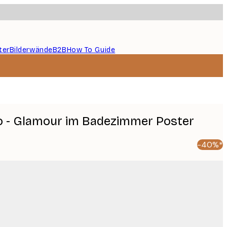
ter
Bilderwände
B2B
How To Guide
lo - Glamour im Badezimmer Poster
-40%*