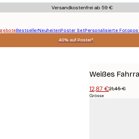
Versandkostenfrei ab 59 €
gebote
Bestseller
Neuheiten
Poster Set
Personalisierte Fotopos
40% auf Poster*
Weißes Fahrra
12,87 €
21,45 €
Grösse