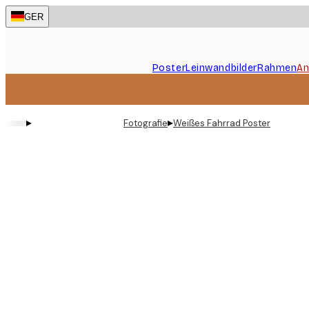
Skip
GER
to
main
content.
Poster
Leinwandbilder
Rahmen
An
▸
▸
Fotografie
Weißes Fahrrad Poster