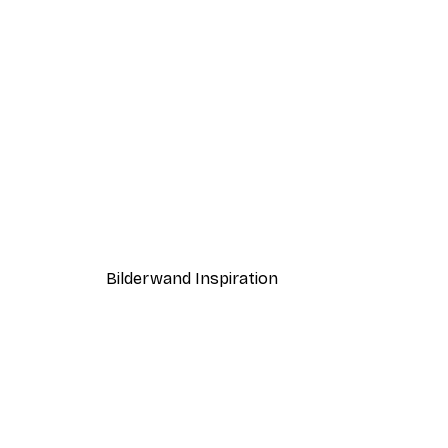
-40%*
Fleurs Bleues No2-Plakat
Ab 3,87 €
6,45 €
Bilderwand Inspiration