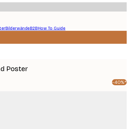
ter
Bilderwände
B2B
How To Guide
d Poster
-40%*