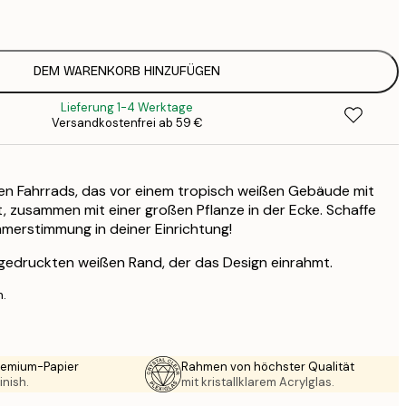
2
19
3
DEM WARENKORB HINZUFÜGEN
Lieferung 1-4 Werktage
Versandkostenfrei ab 59 €
ßen Fahrrads, das vor einem tropisch weißen Gebäude mit
t, zusammen mit einer großen Pflanze in der Ecke. Schaffe
merstimmung in deiner Einrichtung!
 gedruckten weißen Rand, der das Design einrahmt.
n.
Premium-Papier
Rahmen von höchster Qualität
inish.
mit kristallklarem Acrylglas.