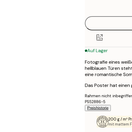
options
50x70 cm
Auf Lager
Fotografie eines wei
hellblauen Türen steh
eine romantische Som
Das Poster hat einen
Rahmen nicht inbegriffe
PS52886-5
Preishistorie
200 g / m² 
mit mattem F