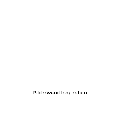
-40%*
Sonnenlicht Schilf Poster
Ab 7,77 €
12,95 €
Bilderwand Inspiration