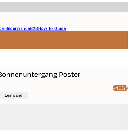
ter
Bilderwände
B2B
How To Guide
 Sonnenuntergang Poster
-40%*
Leinwand