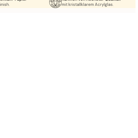
inish.
mit kristallklarem Acrylglas.