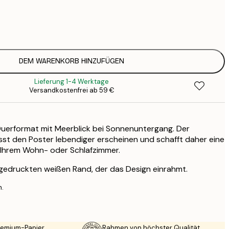
12
2
19
3
DEM WARENKORB HINZUFÜGEN
Lieferung 1-4 Werktage
Versandkostenfrei ab 59 €
Querformat mit Meerblick bei Sonnenuntergang. Der
sst den Poster lebendiger erscheinen und schafft daher eine
 Ihrem Wohn- oder Schlafzimmer.
 gedruckten weißen Rand, der das Design einrahmt.
n.
Premium-Papier
Rahmen von höchster Qualität