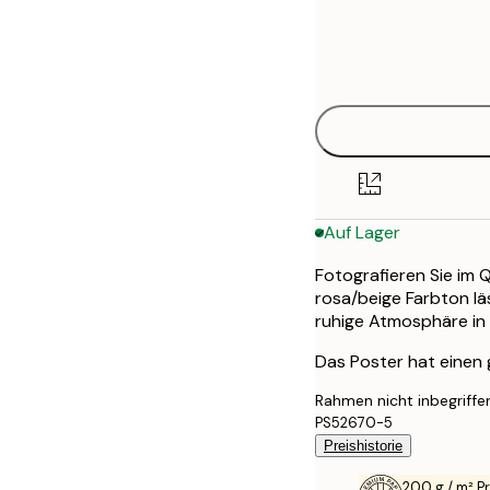
Frame
30x40 cm
options
50x70 cm
Auf Lager
Fotografieren Sie im 
rosa/beige Farbton lä
ruhige Atmosphäre in
Das Poster hat einen
Rahmen nicht inbegriffe
PS52670-5
Preishistorie
200 g / m² 