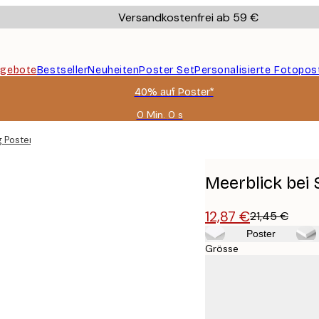
Versandkostenfrei ab 59 €
gebote
Bestseller
Neuheiten
Poster Set
Personalisierte Fotopos
40% auf Poster*
0 Min.
0 s
Gültig
bis:
 Poster
2026-
08-
09
Meerblick bei
12,87 €
21,45 €
Poster
Grösse