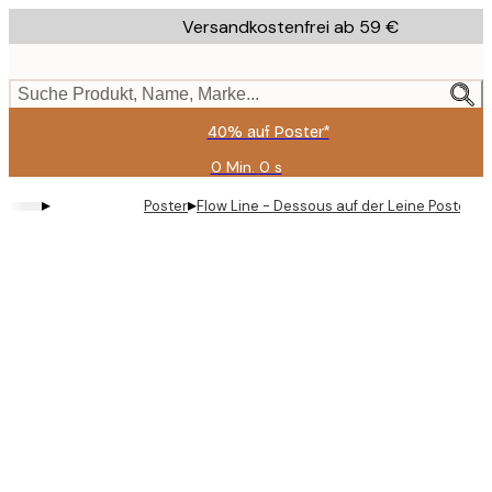
Skip
Versandkostenfrei ab 59 €
to
main
content.
Suche Produkt, Name, Marke...
40% auf Poster*
0 Min.
0 s
Gültig
bis:
▸
▸
Poster
Flow Line - Dessous auf der Leine Poster
2026-
08-
09