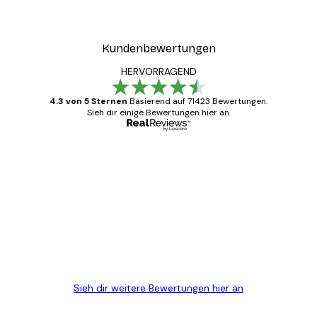
Kundenbewertungen
HERVORRAGEND
4.3 von 5 Sternen
Basierend auf 71423 Bewertungen.
Sieh dir einige Bewertungen hier an.
Verifizierter Käufer
Kundenbewertungen
Alles wie immer zügig, schnell, sicher
verpackt und ein stressfreier Einkauf
gewesen.
5 Jun
Edit D
Sieh dir weitere Bewertungen hier an