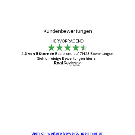
Kundenbewertungen
HERVORRAGEND
4.3 von 5 Sternen
Basierend auf 71423 Bewertungen.
Sieh dir einige Bewertungen hier an.
Verifizierter Käufer
Kundenbewertungen
Alles wie immer zügig, schnell, sicher
verpackt und ein stressfreier Einkauf
gewesen.
5 Jun
Edit D
Sieh dir weitere Bewertungen hier an