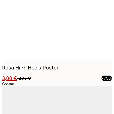
Product
images
Rosa High Heels Poster
3,88 €
12,95 €
-70%
Grösse