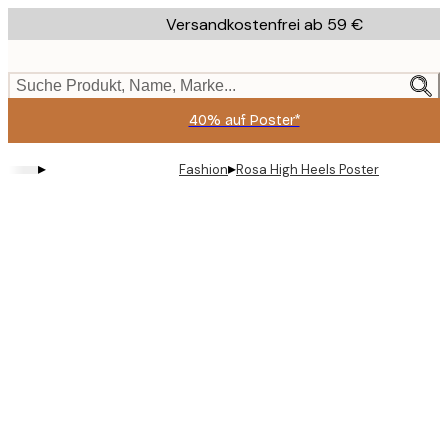
Skip
Versandkostenfrei ab 59 €
to
main
content.
Suche Produkt, Name, Marke...
40% auf Poster*
▸
▸
Fashion
Rosa High Heels Poster