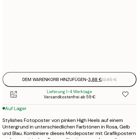
3
21x30 cm
1
5
30x40 cm
2
8
50x70 cm
3
Frame
options
DEM WARENKORB HINZUFÜGEN
-
3,88 €
12,95 €
Lieferung 1-4 Werktage
Versandkostenfrei ab 59 €
Auf Lager
Stylishes Fotoposter von pinken High Heels auf einem
Untergrund in unterschiedlichen Farbtönen in Rosa, Gelb
und Blau. Kombiniere dieses Modeposter mit Grafikpostern