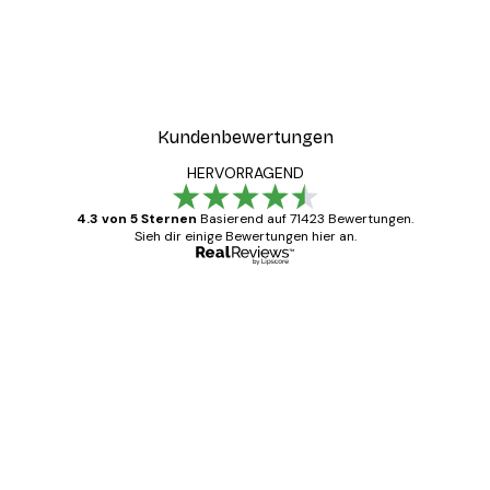
Kundenbewertungen
HERVORRAGEND
4.3 von 5 Sternen
Basierend auf 71423 Bewertungen.
Sieh dir einige Bewertungen hier an.
Verifizierter Käufer
Kundenbewertungen
Alles wie immer zügig, schnell, sicher
verpackt und ein stressfreier Einkauf
gewesen.
5 Jun
Edit D