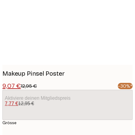
Product
images
Makeup Pinsel Poster
9,07 €
12,95 €
-30%*
Aktiviere deinen Mitgliedspreis
7,77 €
12,95 €
Grösse