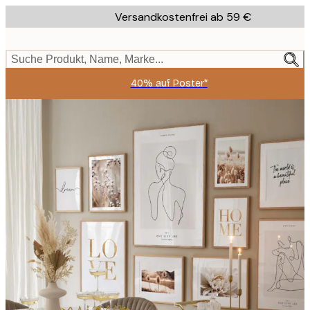
Skip
Versandkostenfrei ab 59 €
to
main
content.
Suche Produkt, Name, Marke...
40% auf Poster*