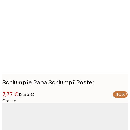
Product
images
Schlümpfe Papa Schlumpf Poster
7,77 €
12,95 €
-40%*
Grösse