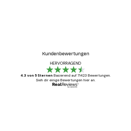
Kundenbewertungen
HERVORRAGEND
4.3 von 5 Sternen
Basierend auf 71423 Bewertungen.
Sieh dir einige Bewertungen hier an.
Verifizierter Käufer
Kundenbewertungen
Alles wie immer zügig, schnell, sicher
verpackt und ein stressfreier Einkauf
gewesen.