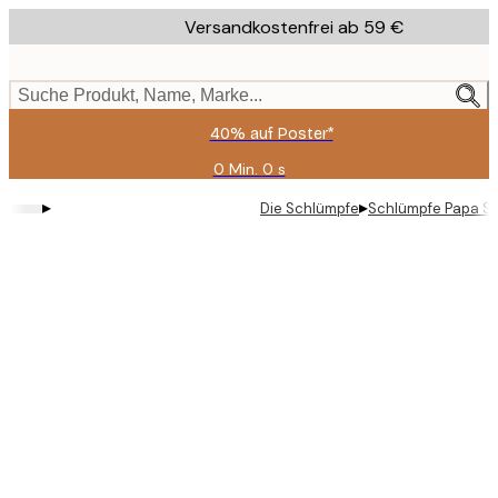
Skip
Versandkostenfrei ab 59 €
to
main
content.
Suche Produkt, Name, Marke...
40% auf Poster*
0 Min.
0 s
Gültig
bis:
▸
▸
Die Schlümpfe
Schlümpfe Papa Sc
2026-
08-
09