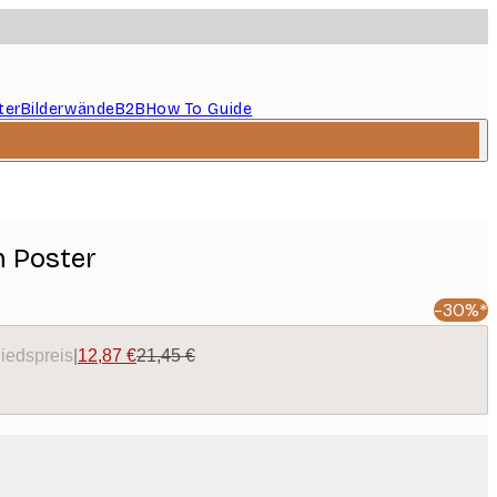
ter
Bilderwände
B2B
How To Guide
n Poster
-30%*
liedspreis
|
12,87 €
21,45 €