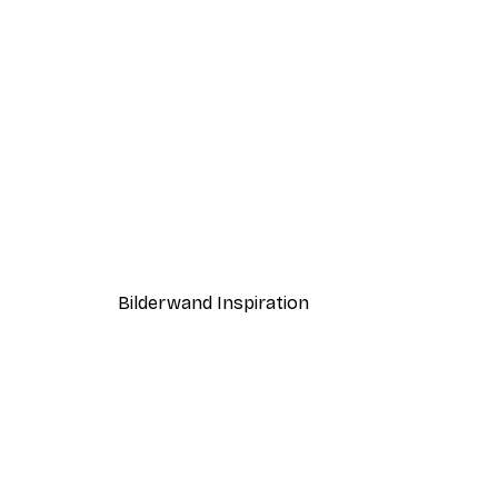
-30%*
Haus am See Poster
Ab 9,07 €
12,95 €
Bilderwand Inspiration