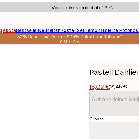
Versandkostenfrei ab 59 €
gebote
Bestseller
Neuheiten
Poster Set
Personalisierte Fotopos
30% Rabatt auf Poster & 15% Rabatt auf Rahmen*
0 Min.
0 s
Gültig
bis:
2026-
08-
06
Pastell Dahlie
15,02 €
21,45 €
Aktiviere deinen Mitg
Grösse