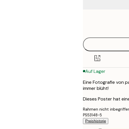
Frame
30x40 cm
options
50x70 cm
Auf Lager
Eine Fotografie von p
immer blüht!
Dieses Poster hat ei
Rahmen nicht inbegriffe
PS53148-5
Preishistorie