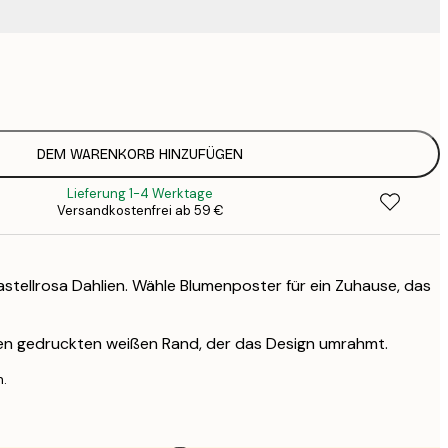
15
2
23
3
DEM WARENKORB HINZUFÜGEN
Lieferung 1-4 Werktage
Versandkostenfrei ab 59 €
astellrosa Dahlien. Wähle Blumenposter für ein Zuhause, das
nen gedruckten weißen Rand, der das Design umrahmt.
n.