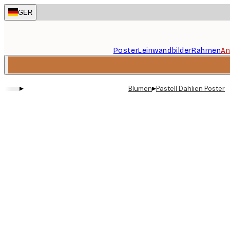
Skip
GER
to
main
content.
Poster
Leinwandbilder
Rahmen
An
▸
▸
Blumen
Pastell Dahlien Poster