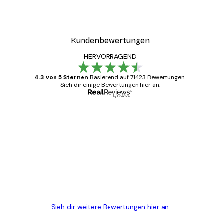
Kundenbewertungen
HERVORRAGEND
4.3 von 5 Sternen
Basierend auf 71423 Bewertungen.
Sieh dir einige Bewertungen hier an.
Verifizierter Käufer
Kundenbewertungen
Alles wie immer zügig, schnell, sicher
verpackt und ein stressfreier Einkauf
gewesen.
5 Jun
Edit D
Sieh dir weitere Bewertungen hier an