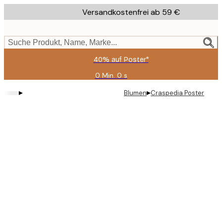
Skip
Versandkostenfrei ab 59 €
to
main
content.
Suche Produkt, Name, Marke...
40% auf Poster*
0 Min.
0 s
Gültig
bis:
▸
▸
Blumen
Craspedia Poster
2026-
08-
09