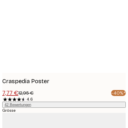
Product
images
Craspedia Poster
7,77 €
12,95 €
-40%*
4.6
42
Bewertungen
Grösse