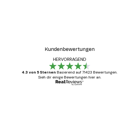
Kundenbewertungen
HERVORRAGEND
4.3 von 5 Sternen
Basierend auf 71423 Bewertungen.
Sieh dir einige Bewertungen hier an.
Verifizierter Käufer
Kundenbewertungen
Alles wie immer zügig, schnell, sicher
verpackt und ein stressfreier Einkauf
gewesen.
5 Jun
Edit D