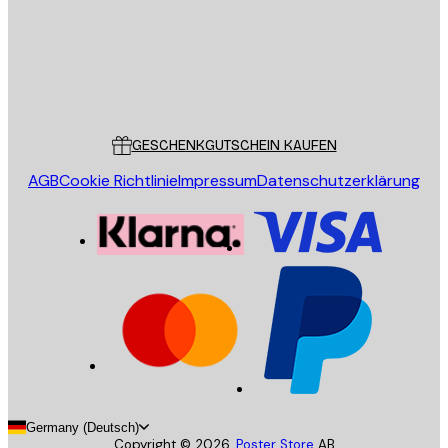
Store
Poster Store
Kundendienst
GESCHENKGUTSCHEIN KAUFEN
AGB
Cookie Richtlinie
Impressum
Datenschutzerklärung
Germany (Deutsch)
Copyright ©
2026
,
Poster Store
AB