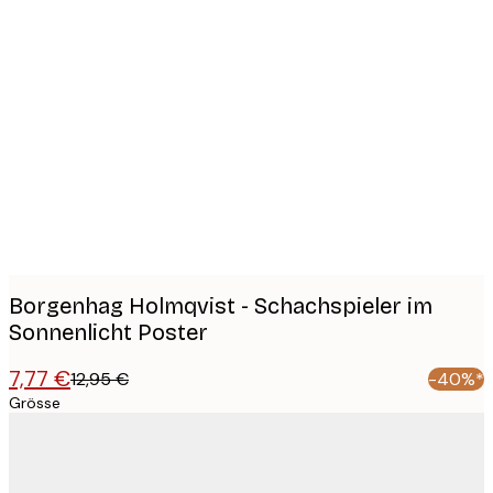
Product
images
Borgenhag Holmqvist - Schachspieler im
Sonnenlicht Poster
7,77 €
12,95 €
-40%*
Grösse