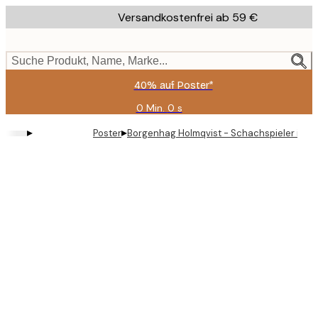
Skip
Versandkostenfrei ab 59 €
to
main
content.
Suche Produkt, Name, Marke...
40% auf Poster*
0 Min.
0 s
Gültig
bis:
▸
▸
Poster
Borgenhag Holmqvist - Schachspieler im S
2026-
08-
09