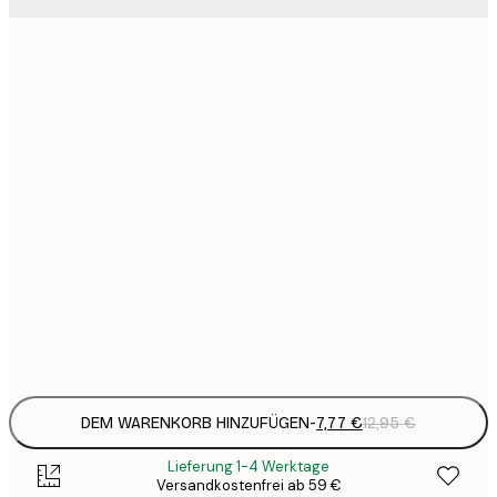
7
21x30 cm
1
12
30x40 cm
2
19
50x70 cm
3
26
70x100 cm
4
64
100x150 cm
Frame
options
DEM WARENKORB HINZUFÜGEN
-
7,77 €
12,95 €
Lieferung 1-4 Werktage
Versandkostenfrei ab 59 €