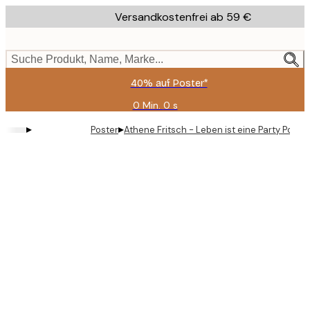
Skip
Versandkostenfrei ab 59 €
to
main
content.
Suche Produkt, Name, Marke...
40% auf Poster*
0 Min.
0 s
Gültig
bis:
▸
▸
Poster
Athene Fritsch - Leben ist eine Party Poster
2026-
08-
09