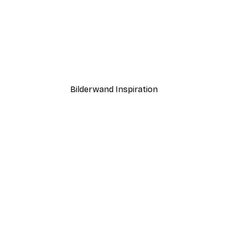
-40%*
Boat in the lake Poster
Ab 7,77 €
12,95 €
Bilderwand Inspiration