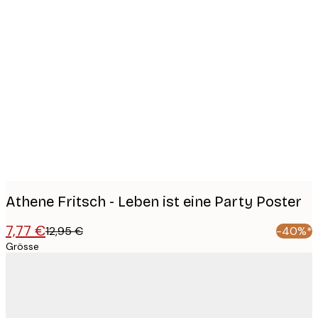
Product
images
Athene Fritsch - Leben ist eine Party Poster
7,77 €
12,95 €
-40%*
Grösse