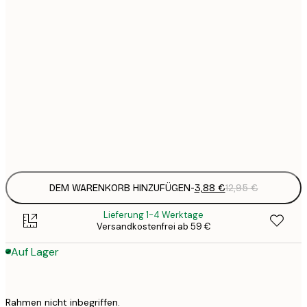
3
21x30 cm
1
5
30x40 cm
2
8
50x70 cm
3
Frame
options
DEM WARENKORB HINZUFÜGEN
-
3,88 €
12,95 €
Lieferung 1-4 Werktage
Versandkostenfrei ab 59 €
Auf Lager
Rahmen nicht inbegriffen.