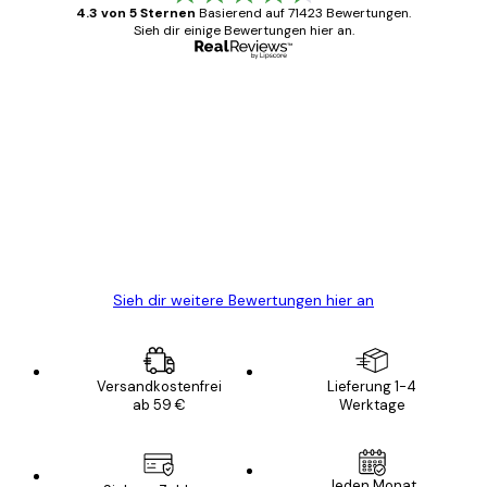
4.3 von 5 Sternen
Basierend auf 71423 Bewertungen.
Sieh dir einige Bewertungen hier an.
Verifizierter Käufer
Kundenbewertungen
Alles wie immer zügig, schnell, sicher
verpackt und ein stressfreier Einkauf
gewesen.
5 Jun
Edit D
Sieh dir weitere Bewertungen hier an
Versandkostenfrei
Lieferung 1-4
ab 59 €
Werktage
Jeden Monat