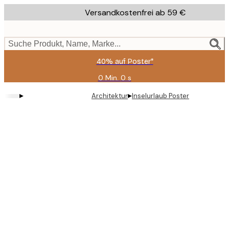
Skip
Versandkostenfrei ab 59 €
to
main
content.
Suche Produkt, Name, Marke...
40% auf Poster*
0 Min.
0 s
Gültig
bis:
▸
▸
Architektur
Inselurlaub Poster
2026-
08-
09