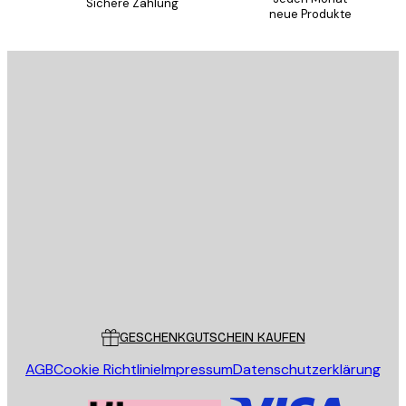
Sichere Zahlung
neue Produkte
E-Mail
SENDEN
Store
Poster Store
Kundendienst
GESCHENKGUTSCHEIN KAUFEN
AGB
Cookie Richtlinie
Impressum
Datenschutzerklärung