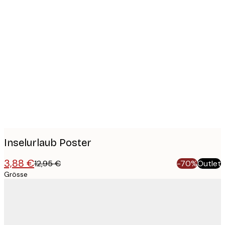
Product
images
Inselurlaub Poster
3,88 €
12,95 €
-70%
Outlet
Grösse