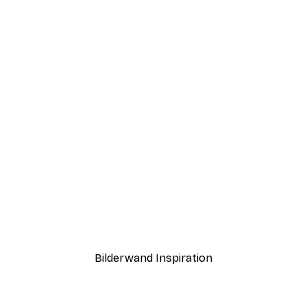
-40%*
rgennebel Poster
Strandhaus Poster
Ab 12,87 €
21,45 €
Bilderwand Inspiration