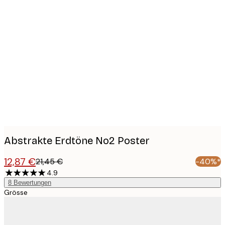
Product
images
Abstrakte Erdtöne No2 Poster
12,87 €
21,45 €
-40%*
4.9
8
Bewertungen
Grösse