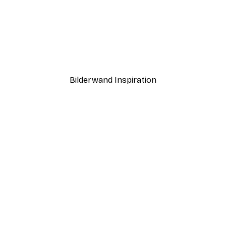
-40%*
 Poster
Eukalyptusformen Nr1 Po
Ab 7,77 €
12,95 €
Bilderwand Inspiration