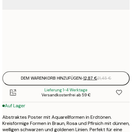
12
30x40 cm
2
19
50x70 cm
3
Frame
options
DEM WARENKORB HINZUFÜGEN
-
12,87 €
21,45 €
Lieferung 1-4 Werktage
Versandkostenfrei ab 59 €
Auf Lager
Abstraktes Poster mit Aquarellformen in Erdtönen.
Kreisförmige Formen in Braun, Rosa und Pfirsich mit dünnen,
welligen schwarzen und goldenen Linien. Perfekt für eine