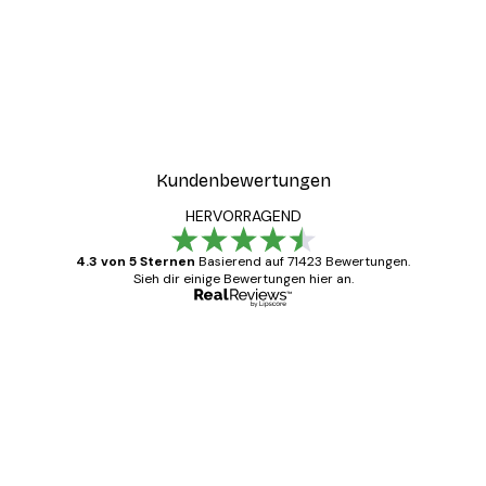
Kundenbewertungen
HERVORRAGEND
4.3 von 5 Sternen
Basierend auf 71423 Bewertungen.
Sieh dir einige Bewertungen hier an.
Verifizierter Käufer
Kundenbewertungen
Alles wie immer zügig, schnell, sicher
verpackt und ein stressfreier Einkauf
gewesen.
5 Jun