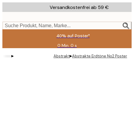
Skip
Versandkostenfrei ab 59 €
to
main
content.
Suche Produkt, Name, Marke...
40% auf Poster*
0 Min.
0 s
Gültig
bis:
▸
▸
Abstrakt
Abstrakte Erdtöne No2 Poster
2026-
08-
09