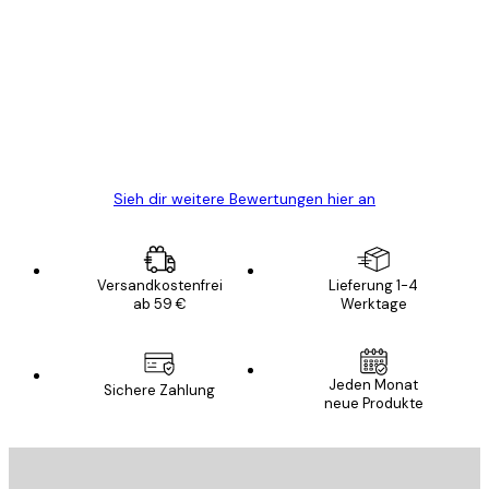
Kundenbewertungen
Alles wie immer zügig, schnell, sicher
verpackt und ein stressfreier Einkauf
gewesen.
5 Jun
Edit D
Sieh dir weitere Bewertungen hier an
Versandkostenfrei
Lieferung 1-4
ab 59 €
Werktage
E-Mail
Jeden Monat
Sichere Zahlung
neue Produkte
ANMELDEN