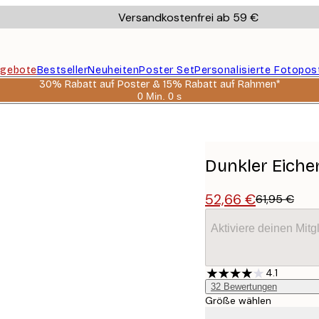
Versandkostenfrei ab 59 €
gebote
Bestseller
Neuheiten
Poster Set
Personalisierte Fotopos
30% Rabatt auf Poster & 15% Rabatt auf Rahmen*
0 Min.
0 s
Gültig
bis:
2026-
08-
06
Dunkler Eich
52,66 €
61,95 €
Aktiviere deinen Mitg
4.1
32
Bewertungen
Größe wählen