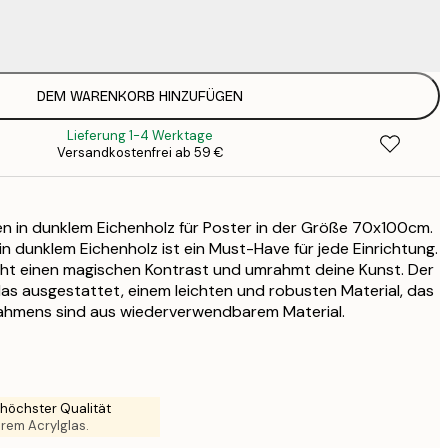
DEM WARENKORB HINZUFÜGEN
6
Lieferung 1-4 Werktage
11
Versandkostenfrei ab 59 €
22
2
n in dunklem Eichenholz für Poster in der Größe 70x100cm.
31
in dunklem Eichenholz ist ein Must-Have für jede Einrichtung.
3
eiht einen magischen Kontrast und umrahmt deine Kunst. Der
31
las ausgestattet, einem leichten und robusten Material, das
3
 Rahmens sind aus wiederverwendbarem Material.
38
4
52
6
höchster Qualität
larem Acrylglas.