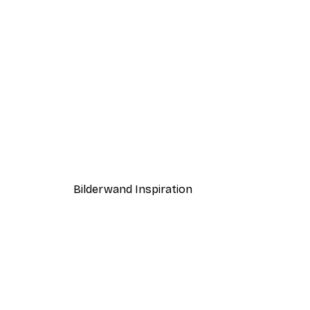
-30%*
Forest trees Poster
Ab 9,07 €
12,95 €
Bilderwand Inspiration