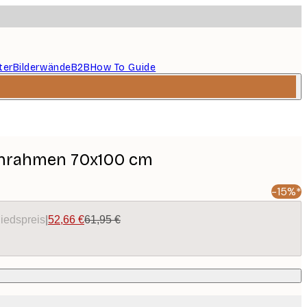
ter
Bilderwände
B2B
How To Guide
enrahmen 70x100 cm
-15%*
liedspreis
|
52,66 €
61,95 €