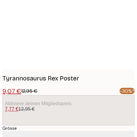
Product
images
Tyrannosaurus Rex Poster
9,07 €
12,95 €
-30%*
Aktiviere deinen Mitgliedspreis
7,77 €
12,95 €
Grösse