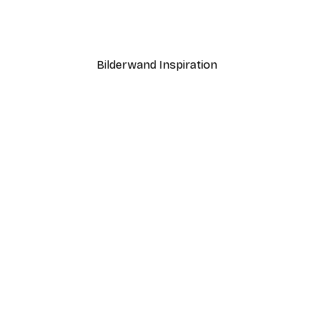
Sonnenlicht Schilf Poster
Ab 9,07 €
12,95 €
Bilderwand Inspiration