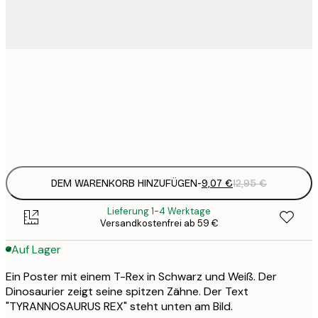
9
21x30 cm
1
Frame
options
DEM WARENKORB HINZUFÜGEN
-
9,07 €
12,95 €
Lieferung 1-4 Werktage
Versandkostenfrei ab 59 €
Auf Lager
Ein Poster mit einem T-Rex in Schwarz und Weiß. Der
Dinosaurier zeigt seine spitzen Zähne. Der Text
"TYRANNOSAURUS REX" steht unten am Bild.