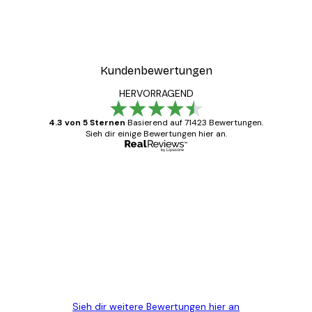
Kundenbewertungen
HERVORRAGEND
4.3 von 5 Sternen
Basierend auf 71423 Bewertungen.
Sieh dir einige Bewertungen hier an.
Verifizierter Käufer
Kundenbewertungen
Alles wie immer zügig, schnell, sicher
verpackt und ein stressfreier Einkauf
gewesen.
5 Jun
Edit D
Sieh dir weitere Bewertungen hier an