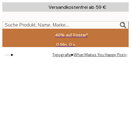
Skip
Versandkostenfrei ab 59 €
to
main
content.
Suche Produkt, Name, Marke...
40% auf Poster*
0 Min.
0 s
Gültig
bis:
▸
▸
Typografie
What Makes You Happy Poster
2026-
08-
09