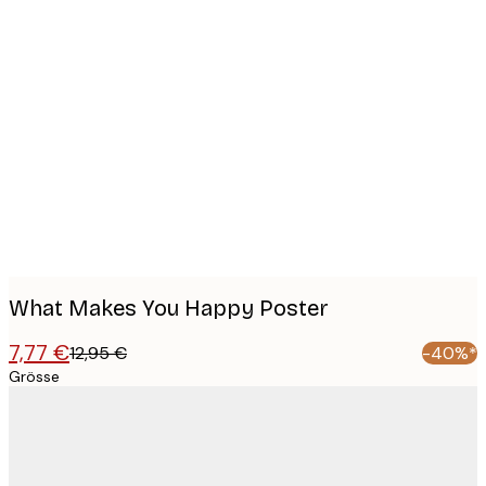
Product
images
What Makes You Happy Poster
7,77 €
12,95 €
-40%*
Grösse