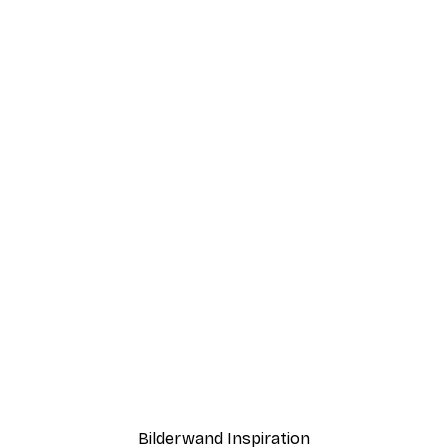
-40%*
Sabina Fenn - Kaffeetass
Ab 7,77 €
12,95 €
Bilderwand Inspiration