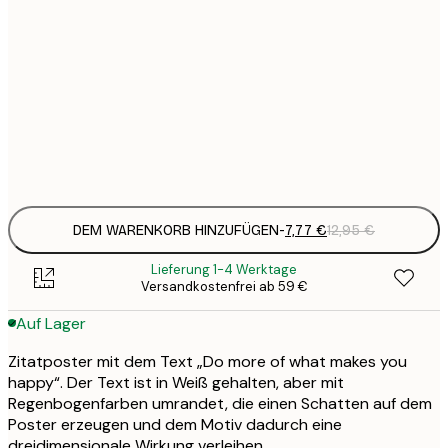
7
21x30 cm
1
12
30x40 cm
2
Frame
options
DEM WARENKORB HINZUFÜGEN
-
7,77 €
12,95 €
Lieferung 1-4 Werktage
Versandkostenfrei ab 59 €
Auf Lager
Zitatposter mit dem Text „Do more of what makes you
happy“. Der Text ist in Weiß gehalten, aber mit
Regenbogenfarben umrandet, die einen Schatten auf dem
Poster erzeugen und dem Motiv dadurch eine
dreidimensionale Wirkung verleihen.