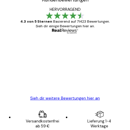
HERVORRAGEND
4.3 von 5 Sternen
Basierend auf 71423 Bewertungen.
Sieh dir einige Bewertungen hier an.
Verifizierter Käufer
Kundenbewertungen
Alles wie immer zügig, schnell, sicher
verpackt und ein stressfreier Einkauf
gewesen.
5 Jun
Edit D
Sieh dir weitere Bewertungen hier an
Versandkostenfrei
Lieferung 1-4
ab 59 €
Werktage