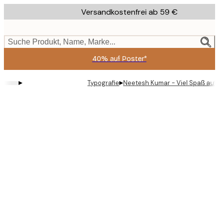
Skip
Versandkostenfrei ab 59 €
to
main
content.
Suche Produkt, Name, Marke...
40% auf Poster*
▸
▸
Typografie
Neetesh Kumar - Viel Spaß auf 