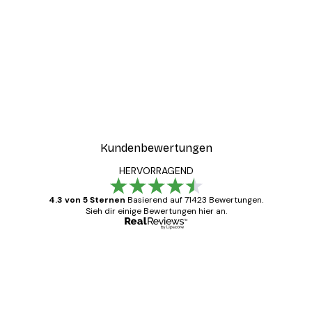
Kundenbewertungen
HERVORRAGEND
4.3 von 5 Sternen
Basierend auf 71423 Bewertungen.
Sieh dir einige Bewertungen hier an.
Verifizierter Käufer
Kundenbewertungen
Alles wie immer zügig, schnell, sicher
verpackt und ein stressfreier Einkauf
gewesen.