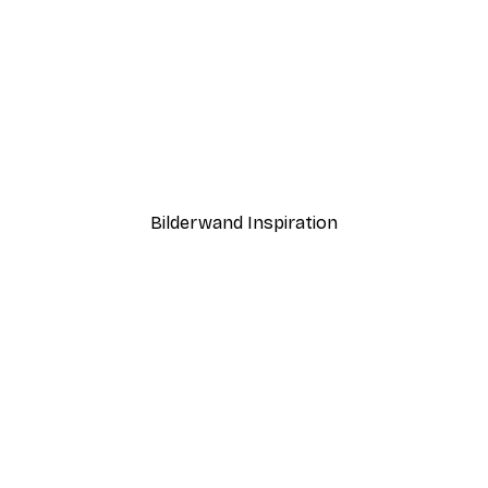
-40%*
llen Poster
KsanaKalpa - Positivi-Tea
Ab 7,77 €
12,95 €
Bilderwand Inspiration