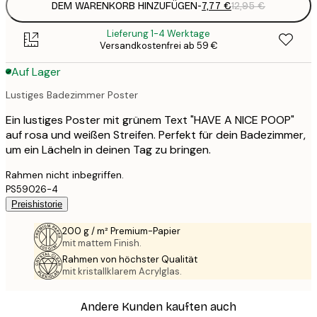
DEM WARENKORB HINZUFÜGEN
-
7,77 €
12,95 €
Lieferung 1-4 Werktage
Versandkostenfrei ab 59 €
Auf Lager
Lustiges Badezimmer Poster
Ein lustiges Poster mit grünem Text "HAVE A NICE POOP"
auf rosa und weißen Streifen. Perfekt für dein Badezimmer,
um ein Lächeln in deinen Tag zu bringen.
Rahmen nicht inbegriffen.
PS59026-4
Preishistorie
200 g / m² Premium-Papier
mit mattem Finish.
Rahmen von höchster Qualität
mit kristallklarem Acrylglas.
Andere Kunden kauften auch