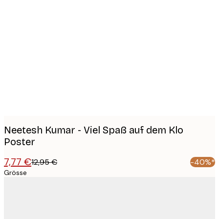
Product
images
Neetesh Kumar - Viel Spaß auf dem Klo
Poster
7,77 €
12,95 €
-40%*
Grösse