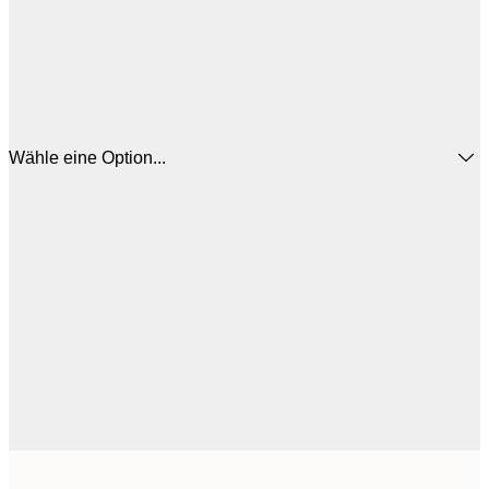
Wähle eine Option...
3