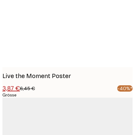
Product
images
Live the Moment Poster
3,87 €
6,45 €
-40%*
Grösse