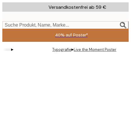
Skip
Versandkostenfrei ab 59 €
to
main
content.
Suche Produkt, Name, Marke...
40% auf Poster*
▸
▸
Typografie
Live the Moment Poster