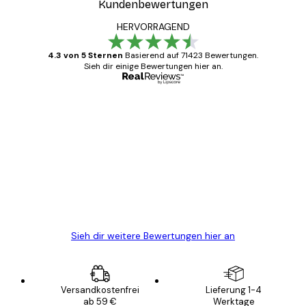
Kundenbewertungen
HERVORRAGEND
4.3 von 5 Sternen
Basierend auf 71423 Bewertungen.
Sieh dir einige Bewertungen hier an.
Verifizierter Käufer
Kundenbewertungen
Alles wie immer zügig, schnell, sicher
verpackt und ein stressfreier Einkauf
gewesen.
5 Jun
Edit D
Sieh dir weitere Bewertungen hier an
Versandkostenfrei
Lieferung 1-4
ab 59 €
Werktage