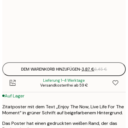
13x18 cm
7
21x30 cm
1
12
30x40 cm
2
Frame
options
DEM WARENKORB HINZUFÜGEN
-
3,87 €
6,45 €
Lieferung 1-4 Werktage
Versandkostenfrei ab 59 €
Auf Lager
Zitatposter mit dem Text „Enjoy The Now, Live Life For The
Moment“ in grüner Schrift auf beigefarbenem Hintergrund.
Das Poster hat einen gedruckten weißen Rand, der das