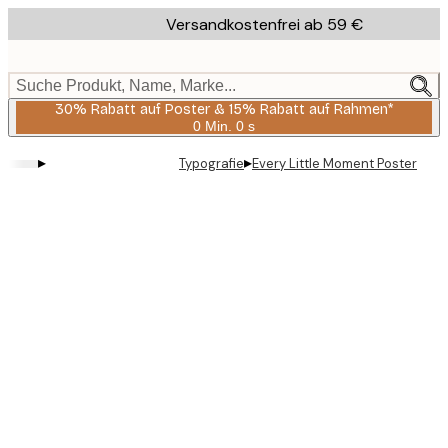
Skip
Versandkostenfrei ab 59 €
to
main
content.
Suche Produkt, Name, Marke...
30% Rabatt auf Poster & 15% Rabatt auf Rahmen*
0 Min.
0 s
Gültig
bis:
▸
▸
Typografie
Every Little Moment Poster
2026-
08-
06