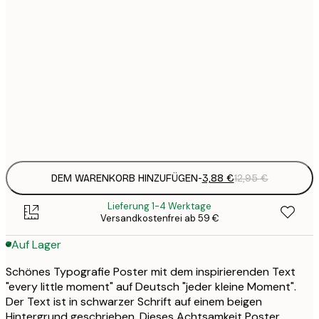
3
21x30 cm
1
5
30x40 cm
2
8
50x70 cm
3
Frame
options
DEM WARENKORB HINZUFÜGEN
-
3,88 €
12,95 €
Lieferung 1-4 Werktage
Versandkostenfrei ab 59 €
Auf Lager
Schönes Typografie Poster mit dem inspirierenden Text
"every little moment" auf Deutsch "jeder kleine Moment".
Der Text ist in schwarzer Schrift auf einem beigen
Hintergrund geschrieben. Dieses Achtsamkeit Poster