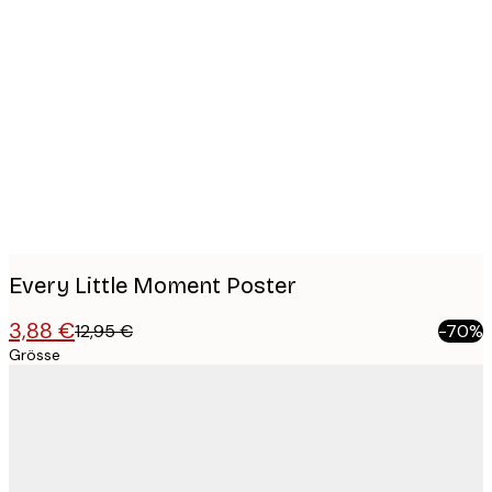
Product
images
Every Little Moment Poster
3,88 €
12,95 €
-70%
Grösse