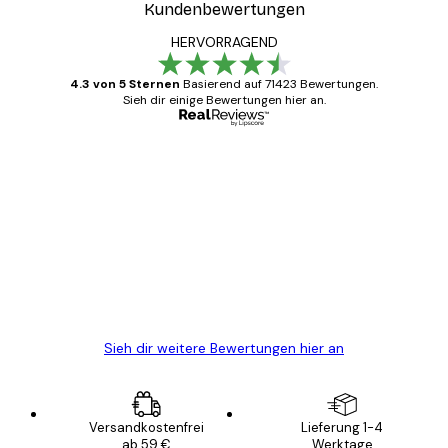
Kundenbewertungen
HERVORRAGEND
4.3 von 5 Sternen
Basierend auf 71423 Bewertungen.
Sieh dir einige Bewertungen hier an.
Verifizierter Käufer
Kundenbewertungen
Alles wie immer zügig, schnell, sicher
verpackt und ein stressfreier Einkauf
gewesen.
5 Jun
Edit D
Sieh dir weitere Bewertungen hier an
Versandkostenfrei
Lieferung 1-4
ab 59 €
Werktage