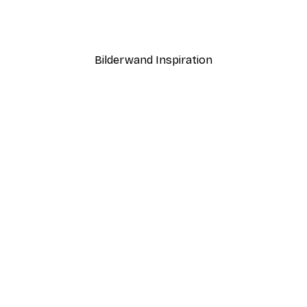
ling Poster
Tunnel der Liebe Poster
Ab 9,07 €
12,95 €
Bilderwand Inspiration