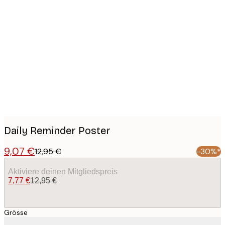
Product
images
Daily Reminder Poster
9,07 €
12,95 €
-30%*
Aktiviere deinen Mitgliedspreis
7,77 €
12,95 €
Grösse