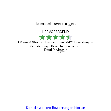
Kundenbewertungen
HERVORRAGEND
4.3 von 5 Sternen
Basierend auf 71423 Bewertungen.
Sieh dir einige Bewertungen hier an.
Verifizierter Käufer
Kundenbewertungen
Alles wie immer zügig, schnell, sicher
verpackt und ein stressfreier Einkauf
gewesen.
5 Jun
Edit D
Sieh dir weitere Bewertungen hier an