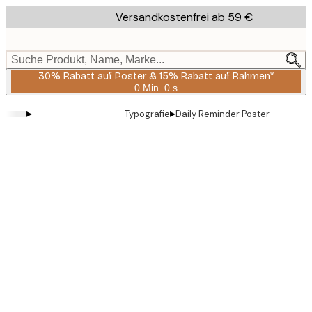
Skip
Versandkostenfrei ab 59 €
to
main
content.
Suche Produkt, Name, Marke...
30% Rabatt auf Poster & 15% Rabatt auf Rahmen*
0 Min.
0 s
Gültig
bis:
▸
▸
Typografie
Daily Reminder Poster
2026-
08-
06