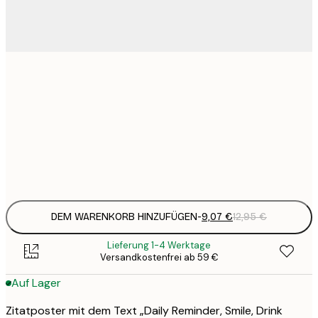
9
21x30 cm
1
15
30x40 cm
2
Frame
options
DEM WARENKORB HINZUFÜGEN
-
9,07 €
12,95 €
Lieferung 1-4 Werktage
Versandkostenfrei ab 59 €
Auf Lager
Zitatposter mit dem Text „Daily Reminder, Smile, Drink