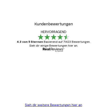
Kundenbewertungen
HERVORRAGEND
4.3 von 5 Sternen
Basierend auf 71423 Bewertungen.
Sieh dir einige Bewertungen hier an.
Verifizierter Käufer
Kundenbewertungen
Alles wie immer zügig, schnell, sicher
verpackt und ein stressfreier Einkauf
gewesen.
5 Jun
Edit D
Sieh dir weitere Bewertungen hier an