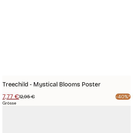
Product
images
Treechild - Mystical Blooms Poster
7,77 €
12,95 €
-40%*
Grösse