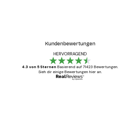
Kundenbewertungen
HERVORRAGEND
4.3 von 5 Sternen
Basierend auf 71423 Bewertungen.
Sieh dir einige Bewertungen hier an.
Verifizierter Käufer
Kundenbewertungen
Alles wie immer zügig, schnell, sicher
verpackt und ein stressfreier Einkauf
gewesen.
5 Jun
Edit D