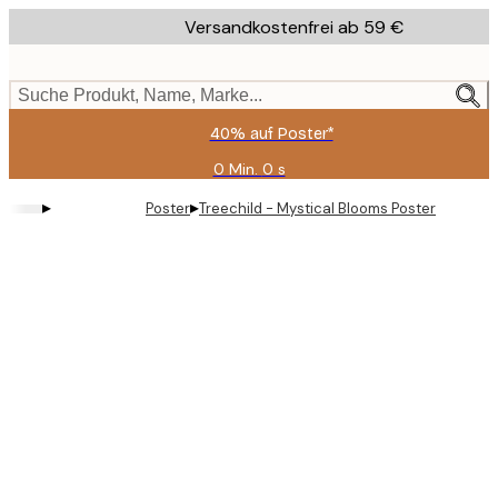
Skip
Versandkostenfrei ab 59 €
to
main
content.
Suche Produkt, Name, Marke...
40% auf Poster*
0 Min.
0 s
Gültig
bis:
▸
▸
Poster
Treechild - Mystical Blooms Poster
2026-
08-
09