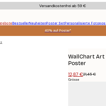
Versandkostenfrei ab 59 €
gebote
Bestseller
Neuheiten
Poster Set
Personalisierte Fotopos
40% auf Poster*
tze und Kaffee Poster
WallChart Art 
Poster
12,87 €
21,45 €
Grösse