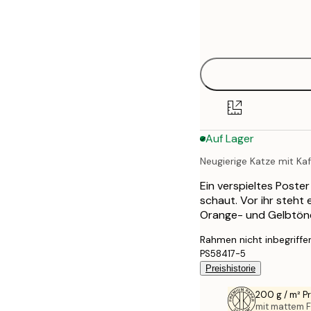
Frame
30x40 cm
options
50x70 cm
Auf Lager
Neugierige Katze mit Ka
Ein verspieltes Poster
schaut. Vor ihr steht
Orange- und Gelbtön
Rahmen nicht inbegriffe
PS58417-5
Preishistorie
200 g / m² 
mit mattem F