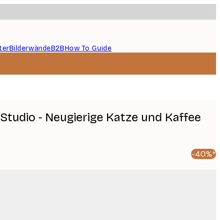
ter
Bilderwände
B2B
How To Guide
Studio - Neugierige Katze und Kaffee
-40%*