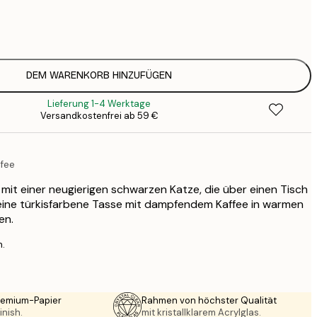
12
2
19
3
DEM WARENKORB HINZUFÜGEN
Lieferung 1-4 Werktage
Versandkostenfrei ab 59 €
ffee
 mit einer neugierigen schwarzen Katze, die über einen Tisch
 eine türkisfarbene Tasse mit dampfendem Kaffee in warmen
en.
n.
Premium-Papier
Rahmen von höchster Qualität
inish.
mit kristallklarem Acrylglas.