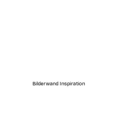
-40%*
WallChart Art Studio - Neugi
Ab 7,77 €
12,95 €
Bilderwand Inspiration